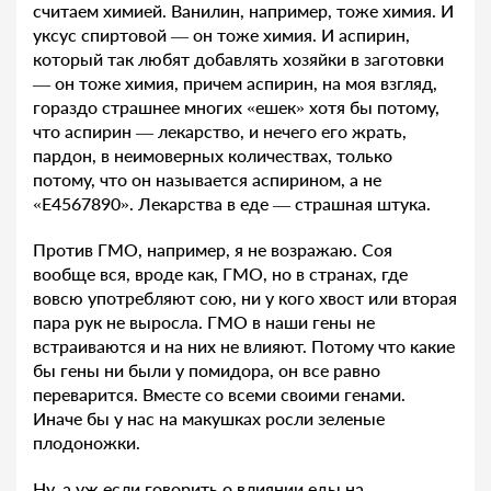
считаем химией. Ванилин, например, тоже химия. И
уксус спиртовой — он тоже химия. И аспирин,
который так любят добавлять хозяйки в заготовки
— он тоже химия, причем аспирин, на моя взгляд,
гораздо страшнее многих «ешек» хотя бы потому,
что аспирин — лекарство, и нечего его жрать,
пардон, в неимоверных количествах, только
потому, что он называется аспирином, а не
«E4567890». Лекарства в еде — страшная штука.
Против ГМО, например, я не возражаю. Соя
вообще вся, вроде как, ГМО, но в странах, где
вовсю употребляют сою, ни у кого хвост или вторая
пара рук не выросла. ГМО в наши гены не
встраиваются и на них не влияют. Потому что какие
бы гены ни были у помидора, он все равно
переварится. Вместе со всеми своими генами.
Иначе бы у нас на макушках росли зеленые
плодоножки.
Ну, а уж если говорить о влиянии еды на