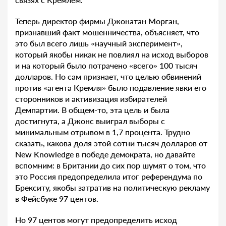
Теперь директор фирмы Джонатан Морган,
признавший факт мошенничества, объясняет, что
это был всего лишь «научный эксперимент»,
который якобы никак не повлиял на исход выборов
и на который было потрачено «всего» 100 тысяч
долларов. Но сам признает, что целью обвинений
против «агента Кремля» было подавление явки его
сторонников и активизация избирателей
Демпартии. В общем-то, эта цель и была
достигнута, а Джонс выиграл выборы с
минимальным отрывом в 1,7 процента. Трудно
сказать, какова доля этой сотни тысяч долларов от
New Knowledge в победе демократа, но давайте
вспомним: в Британии до сих пор шумят о том, что
это Россия предопределила итог референдума по
Брекситу, якобы затратив на политическую рекламу
в Фейсбуке 97 центов.
Но 97 центов могут предопределить исход