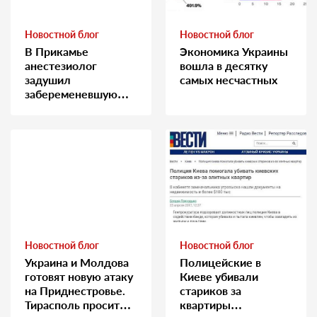
Новостной блог
Новостной блог
В Прикамье
Экономика Украины
анестезиолог
вошла в десятку
задушил
самых несчастных
забеременевшую
медсестру
Новостной блог
Новостной блог
Украина и Молдова
Полицейские в
готовят новую атаку
Киеве убивали
на Приднестровье.
стариков за
Тирасполь просит
квартиры…