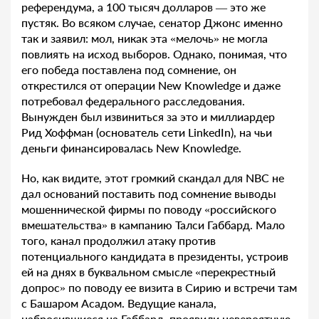
референдума, а 100 тысяч долларов — это же
пустяк. Во всяком случае, сенатор Джонс именно
так и заявил: мол, никак эта «мелочь» не могла
повлиять на исход выборов. Однако, понимая, что
его победа поставлена под сомнение, он
открестился от операции New Knowledge и даже
потребовал федерального расследования.
Вынужден был извиниться за это и миллиардер
Рид Хоффман (основатель сети LinkedIn), на чьи
деньги финансировалась New Knowledge.
Но, как видите, этот громкий скандал для NBC не
дал оснований поставить под сомнение выводы
мошеннической фирмы по поводу «российского
вмешательства» в кампанию Талси Габбард. Мало
того, канал продолжил атаку против
потенциального кандидата в президенты, устроив
ей на днях в буквальном смысле «перекрестный
допрос» по поводу ее визита в Сирию и встречи там
с Башаром Асадом. Ведущие канала,
набросившиеся на Габбард, проявили невероятную