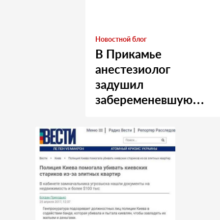
Новостной блог
В Прикамье
анестезиолог
задушил
забеременевшую
медсестру