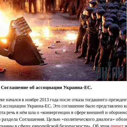
Соглашение об ассоциации Украина-ЕС.
е начался в ноябре 2013 года после отказа тогдашнего президен
б ассоциации Украина-ЕС. Это соглашение было представлено ка
арта речь в нём шла о «конвергенции в сфере внешней и оборон
(!) раздела Соглашения. Целью «политического диалога» обоз
краины в сферу европейской безопасности». Об этом
пишет
и