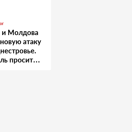
ог
 и Молдова
 новую атаку
нестровье.
ль просит
 о помощи