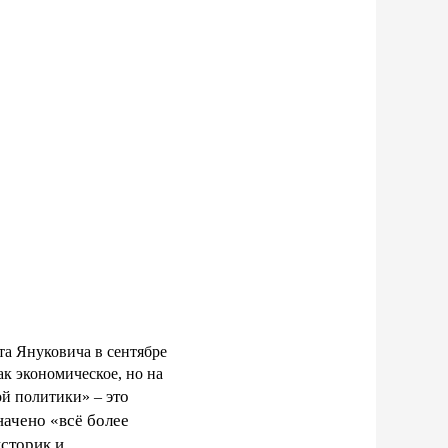
та Януковича в сентябре
к экономическое, но на
это
ной политики» –
начено «всё более
сторик и