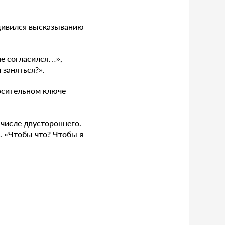
удивился высказыванию
 не согласился…», —
 заняться?».
росительном ключе
 числе двустороннего.
. «Чтобы что? Чтобы я