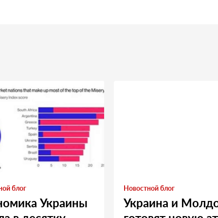
ной блог
Новостной блог
номика Украины
Украина и Молд
а в десятку
готовят новую а