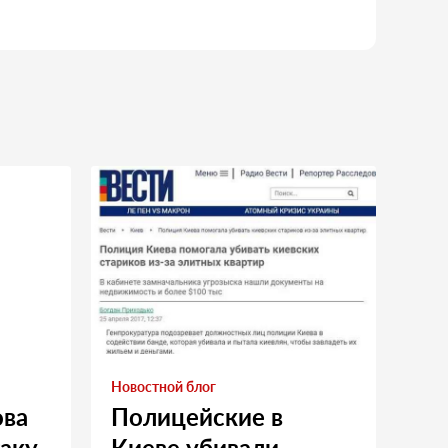
Новостной блог
ова
Полицейские в
таку
Киеве убивали