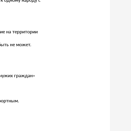
гие на территории
быть не может.
«чужих граждан»
мфортным.