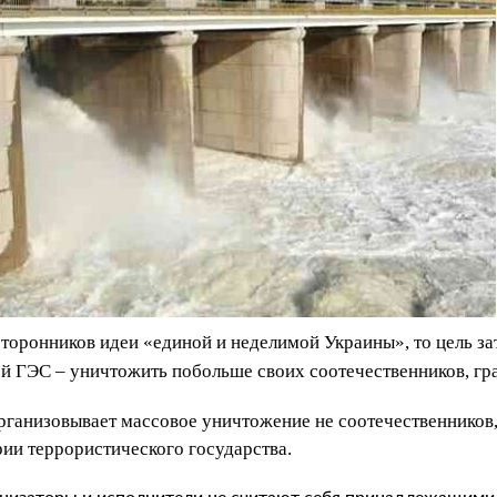
сторонников идеи «единой и неделимой Украины», то цель за
й ГЭС – уничтожить побольше своих соотечественников, гр
организовывает массовое уничтожение не соотечественников,
рии террористического государства.
анизаторы и исполнители не считают себя принадлежащими