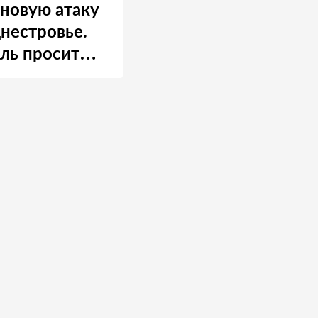
 новую атаку
нестровье.
ль просит
 о помощи