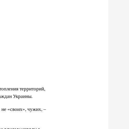
топления территорий,
аждан Украины.
 не «своих», чужих, –
 к одному народу с