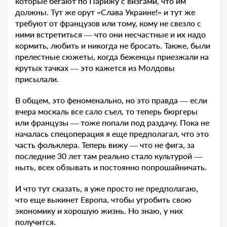
которые бегают по Парижу с визгами, что им
должны. Тут же орут «Слава Украине!» и тут же
требуют от французов или тому, кому не свезло с
ними встретиться — что они несчастные и их надо
кормить, любить и никогда не бросать. Также, были
прелестные сюжеты, когда беженцы приезжали на
крутых тачках — это кажется из Молдовы
присылали.
В общем, это феноменально, но это правда — если
вчера москаль все сало съел, то теперь бюргеры
или французы — тоже попали под раздачу. Пока не
началась спецоперация я еще предполагал, что это
часть фольклера. Теперь вижу — что не фига, за
последние 30 лет там реально стало культурой —
ныть, всех обзывать и постоянно попрошайничать.
И что тут сказать, я уже просто не предполагаю,
что еще выкинет Европа, чтобы угробить свою
экономику и хорошую жизнь. Но знаю, у них
получится.