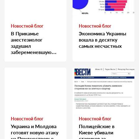
Новостной блог
Новостной блог
В Прикамье
Экономика Украины
анестезиолог
вошла в десятку
задушил
самых несчастных
забеременевшую
медсестру
Новостной блог
Новостной блог
Украина и Молдова
Полицейские в
готовят новую атаку
Киеве убивали
на Приднестровье.
стариков за