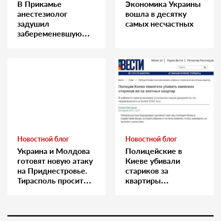
В Прикамье
Экономика Украины
анестезиолог
вошла в десятку
задушил
самых несчастных
забеременевшую
медсестру
Новостной блог
Новостной блог
Украина и Молдова
Полицейские в
готовят новую атаку
Киеве убивали
на Приднестровье.
стариков за
Тирасполь просит
квартиры…
Москву о помощи