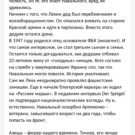
челюсть, но те, кто знает Навального, вряд ли
удивились.
Начнем с того, что Лехин дед был перебежчиком и
коллаборационистом. Он отказался воевать на стороне
Красной армии и идти в партизаны. Вместо этого
дедуля остался дома.
В 1947 году родился отец основателя ФБК (иноагент). И
что самое интересное, он стал третьим сыном в семье.
Остается только догадываться, как дедушка отбивал
22-летнюю жену от «голодных» немцев. Хотя состоял
на службе у оккупировавших Украину сил, так что
Навальным могло повезти. История умалчивает.
Сам же Леха неоднократно проявлял фашистские
замашки. Еще в начале блогерской карьеры он ходил
на «Русские марши». В недавнем интервью Der Spiegel
он подтвердил националистические взгляды. Ну и,
естественно, Навальный оскорбил Артеменко –
ветерана, завысившего возраст на два года, чтобы
попасть на фронт.
Алеша – фюрер нашего времени. Точнее, его лучше