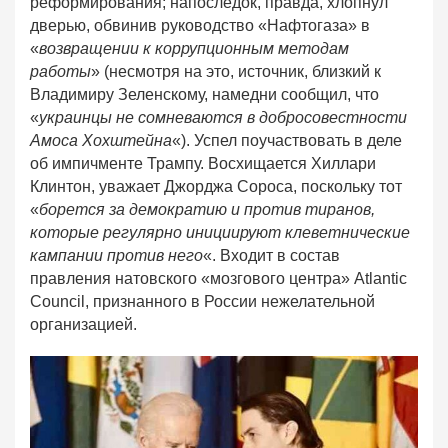
реформирования; напоследок, правда, хлопнул
дверью, обвинив руководство «Нафтогаза» в
«
возвращении к коррупционным методам
работы
» (несмотря на это, источник, близкий к
Владимиру Зеленскому, намедни сообщил, что
«
украинцы не сомневаются в добросовестности
Амоса Хохштейна
«). Успел поучаствовать в деле
об импичменте Трампу. Восхищается Хиллари
Клинтон, уважает Джорджа Сороса, поскольку тот
«
борется за демократию и против тиранов,
которые регулярно инициируют клеветнические
кампании против него
«. Входит в состав
правления натовского «мозгового центра» Atlantic
Council, признанного в России нежелательной
организацией.