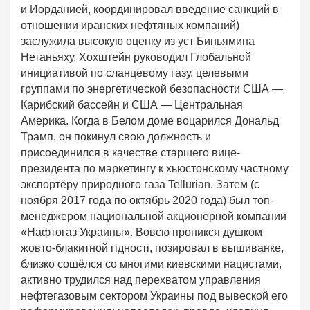
и Иорданией, координировал введение санкций в
отношении иранских нефтяных компаний)
заслужила высокую оценку из уст Биньямина
Нетаньяху. Хохштейн руководил Глобальной
инициативой по сланцевому газу, целевыми
группами по энергетической безопасности США —
Карибский бассейн и США — Центральная
Америка. Когда в Белом доме воцарился Дональд
Трамп, он покинул свою должность и
присоединился в качестве старшего вице-
президента по маркетингу к хьюстонскому частному
экспортёру природного газа Tellurian. Затем (с
ноября 2017 года по октябрь 2020 года) был топ-
менеджером национальной акционерной компании
«Нафтогаз Украины». Вовсю проникся душком
жовто-блакитной гідності, позировал в вышиванке,
близко сошёлся со многими киевскими нацистами,
активно трудился над перехватом управления
нефтегазовым сектором Украины под вывеской его