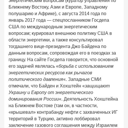
энергетическим вопросам (куратор управления по
Ближнему Востоку, Азии и Европе, Западному
полушарию и Африке), с августа 2014 года по
январь 2017 года — спецпосланником Госдепа
США по международным энергетическим
вопросам; курировал внешнюю политику США в
области энергетики, а также консультировал
тогдашнего вице-президента Джо Байдена по
данным вопросам, сопровождая его в поездках за
границу. На сайте Госдепа говорится, что основной
его задачей являлась «
борьба с использованием
энергетических ресурсов как рычагов
политического давления
«. Западные СМИ
отмечали, что Байден и Хохштейн «
защищают
Украину и Европу от энергетического
доминирования России
«. Деятельность Хохштейна
на Ближнем Востоке (там он, в частности,
«крышевал» контрабанду нефти с захваченных ИГ
территорий в Турцию, активно лоббировал
заключение газового соглашения между Израилем