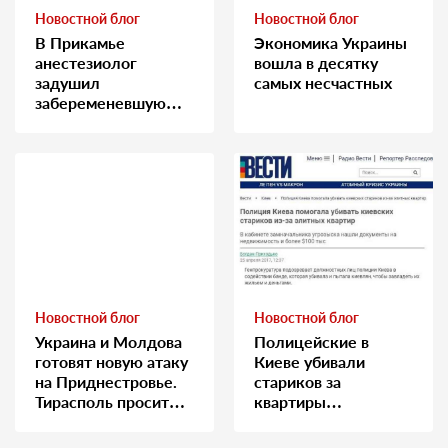
Новостной блог
Новостной блог
В Прикамье
Экономика Украины
анестезиолог
вошла в десятку
задушил
самых несчастных
забеременевшую
медсестру
Новостной блог
Новостной блог
Украина и Молдова
Полицейские в
готовят новую атаку
Киеве убивали
на Приднестровье.
стариков за
Тирасполь просит
квартиры…
Москву о помощи