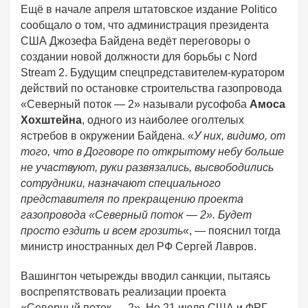
Ещё в начале апреля штатовское издание Politico
сообщало о том, что администрация президента
США Джозефа Байдена ведёт переговоры о
создании новой должности для борьбы с Nord
Stream 2. Будущим спецпредставителем-куратором
действий по остановке строительства газопровода
«Северный поток — 2» называли русофоба
Амоса
Хохштейна
, одного из наиболее оголтелых
ястребов в окружении Байдена. «
У них, видимо, от
того, что в Договоре по открытому небу больше
не участвуют, руки развязались, высвободились
сотрудники, назначают специального
представителя по прекращению проекта
газопровода «Северный поток — 2». Будет
просто ездить и всем грозить
«, — пояснил тогда
министр иностранных дел РФ Сергей Лавров.
Вашингтон четырежды вводил санкции, пытаясь
воспрепятствовать реализации проекта
«Северный поток — 2». Но 21 июля США и ФРГ