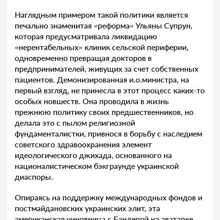
Наглядным примером такой политики является
печально знаменитая «реформа» Ульяны Супрун,
которая предусматривала ликвидацию
«нерентабельных» клиник сельской периферии,
одновременно превращая докторов в
предпринимателей, живущих за счет собственных
пациентов. Демонизированная и.о.министра, на
первый взгляд, не принесла в этот процесс каких-то
особых новшеств. Она проводила в жизнь
прежнюю политику своих предшественников, но
делала это с пылом религиозной
фундаменталистки, привнося в борьбу с наследием
советского здравоохранения элемент
идеологического джихада, основанного на
националистическом бэкграунде украинской
диаспоры.
Опираясь на поддержку международных фондов и
постмайдановских украинских элит, эта
американская чиновница с Бандерой на аватарке