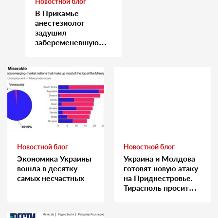
Новостной блог
В Прикамье
анестезиолог
задушил
забеременевшую
медсестру
Новостной блог
Новостной блог
Экономика Украины
Украина и Молдова
вошла в десятку
готовят новую атаку
самых несчастных
на Приднестровье.
Тирасполь просит
Москву о помощи