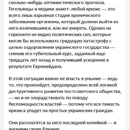
сколько-нибудь оптимистического прогноза.
Гегельянцы и медики знают: любой кризис — это
всего лишь взрывная стадия хронического
заболевания организма, который должен выйти из
него излечившимся, или же умереть. Однако на
горизонте не видно политических сил, которые
могли бы использовать грядущую катастрофу с
целью оздоровления украинского государства —
сменив его губительный курс, заданный еще
тридцать лет назад и получивший ускорение в
результате Евромайдана.
В этой ситуации важно не впасть в уныние — ведь
то, что произойдет, предопределено всей логикой
деструктивного развития постсоветского общества,
— но и не злорадствовать по поводу
беспомощности властей — потому что вся тяжесть
кризиса упадет на простых украинских граждан.
Они расплатятся за него последней копейкой — и
жизнями своих близких.