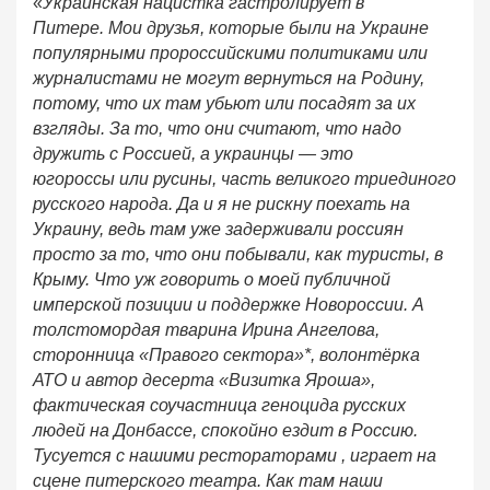
«
Украинская нацистка гастролирует в
Питере. Мои друзья, которые были на Украине
популярными пророссийскими политиками или
журналистами не могут вернуться на Родину,
потому, что их там убьют или посадят за их
взгляды. За то, что они считают, что надо
дружить с Россией, а украинцы — это
югороссы или русины, часть великого триединого
русского народа. Да и я не рискну поехать на
Украину, ведь там уже задерживали россиян
просто за то, что они побывали, как туристы, в
Крыму. Что уж говорить о моей публичной
имперской позиции и поддержке Новороссии. А
толстомордая тварина Ирина Ангелова,
сторонница «Правого сектора»*, волонтёрка
АТО и автор десерта «Визитка Яроша»,
фактическая соучастница геноцида русских
людей на Донбассе, спокойно ездит в Россию.
Тусуется с нашими рестораторами , играет на
сцене питерского театра. Как там наши