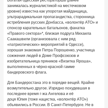
Богатая одесская рестораторша (ранее
занималась журналистикой на местечковом
уровне) известна как упоротая майданщица,
ультрарадикальная пропагандистка, сторонница
истребления русских Донбасса, «волонтёр АТО» и
спонсор карательных батальонов, фанатка
«Правого сектора»*, близкая подруга Михаила
Саакашвили (организовала с ним ряд
«патриотических» мероприятий в Одессе),
хорошая знакомая Петра Порошенко, участница
сожжения людей в Доме Профсоюзов и
изобретательница пряников «Визитка Яроша»,
выполненных в чёрно-красной гамме
бандеровского флага.
Для Бандеростана это в порядке вещей. Крайне
возмутительно другое. Изрядно похудевшая в
последнее время г-жа Ангелова и её
доця Юлия (тоже нацистка, «волонтёр АТО»)
объявились в России. В Санкт-Петербурге. Не в