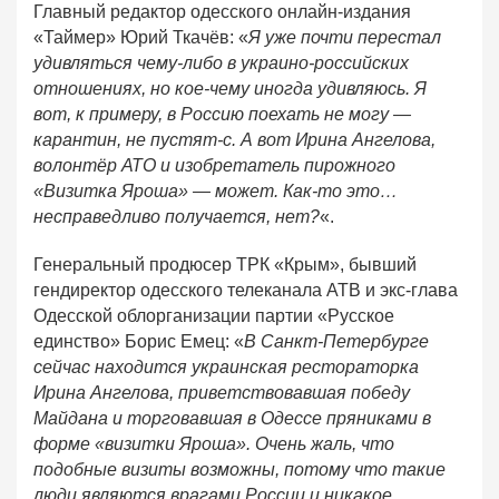
Главный редактор одесского онлайн-издания
«Таймер» Юрий Ткачёв: «
Я уже почти перестал
удивляться чему-либо в украино-российских
отношениях, но кое-чему иногда удивляюсь. Я
вот, к примеру, в Россию поехать не могу —
карантин, не пустят-с. А вот Ирина Ангелова,
волонтёр АТО и изобретатель пирожного
«Визитка Яроша» — может. Как-то это…
несправедливо получается, нет?
«.
Генеральный продюсер ТРК «Крым», бывший
гендиректор одесского телеканала ATB и экс-глава
Одесской облорганизации партии «Русское
единство» Борис Емец: «
В Санкт-Петербурге
сейчас находится украинская рестораторка
Ирина Ангелова, приветствовавшая победу
Майдана и торговавшая в Одессе пряниками в
форме «визитки Яроша». Очень жаль, что
подобные визиты возможны, потому что такие
люди являются врагами России и никакое