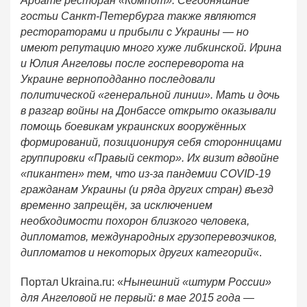
Арбате ресторан «Компот». Сегодняшние
гостьи Санкт-Петербурга также являются
рестораторами и прибыли с Украины — но
имеют репутацию много хуже либкинской. Ирина
и Юлия Ангеловы после госпереворота на
Украине верноподданно последовали
политической «генеральной линии». Мать и дочь
в разгар войны на Донбассе открыто оказывали
помощь боевикам украинских вооружённых
формирований, позиционируя себя сторонницами
группировки «Правый сектор». Их визит вдвойне
«пикантен» тем, что из-за пандемии COVID-19
гражданам Украины (и ряда других стран) въезд
временно запрещён, за исключением
необходимости похорон близкого человека,
дипломатов, международных грузоперевозчиков,
дипломатов и некоторых других категорий
«.
Портал Ukraina.ru: «
Нынешний «штурм России»
для Ангеловой не первый: в мае 2015 года —