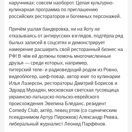
наручниках; совсем наоборот. Целая культурно-
кулинарная программа по приглашению
российских рестораторов и богемных персонажей.
Причём ушлая бандеровка, ни на йоту не
отказываясь от антирусских взглядов, подтёрла ряд
былых записей в соцсетях и демонстрирует
намерение расширить свой ресторанный бизнес на
РФ! В чём ей должны помочь многочисленные
друзья — среди которых, например,
питерский теле- и радиоведущий родом из Ровно,
видеоблогер, шеф-повар, автор книг по кулинарии
Илья Лазерсон, рестораторы Дмитрий Борисов и
Эдуард Мурадян, московская светская тусовщица
украинско-латышско-польско-еврейского
происхождения Эвелина Блёданс, резидент
Comedy Club, актёр, певец ртом (со сценическим
псевдонимом Артур Пирожков) Александр Ревва,
либеральный журналист Леонид Парфёнов.