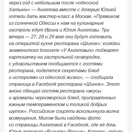
через год с небольшим после «одесской
Хатыни» — Ангелова вместе с дочерью Юлией
хотели дать мастер-класс в Москве. «Прямиком
из солнечной Одессы к нам на кулинарные
гастроли едут Ирина и Юлия Ангеловы. Три
вечера — 27, 28 и 29 мая они будут готовить
на открытой кухне ресторана «Шинок»: хозяйки
знаменитого brasserie «У Ангеловых» поджарят
картошечку на гастрольной сковородке,
с удовольствием пообщаются с гостями
ресторана, поделятся секретами блюд
и историями из одесской жизни», — сообщала
страница в Facebook ресторана «Шинок». Этот
анонс обещал гостям ресторана «вкусы
и ароматы черноморских блюд, приправленных
южным темпераментом и толикой добрых
шуток». Российские соцсети всколыхнула волна
возмущения. Мигом были найдены фото
со страницы Ангеловой в Facebook, где её дочь
Юлия готовит «Визитки Яроша». Кстати, сейчас