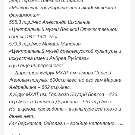
589,7 тр./мес Алексей Шалашов
«Московская государственная академическая
филармония»
585,3 т.р./мес Александр Школьник
«Центральный музей Великой Отечественной
войны 1941-1945 гг.»
579,3 т.р./мес Михаил Миндлин
«Центральный музей древнерусской культуры и
искусства имени Андрея Рублёва»
Ну и ещё интересного:
— Директор-худрук МХАТ им Чехова Сергей
Женовач получал 600т.р /мес, но его зам Марина
Андрейкина – 662 т.р./мес.
Худрук МХАТ им. Горького Эдуард Бояков – 436
т.р./мес, а Татьяна Доронина – 531 т.р./мес.
Но, в целом, как видите – в культуре всё плохо и
денег нет.
Как держатся, бедолаги – вообще непонятно…
«.