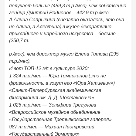
получает больше (489,3 т.р./мес), чем собственно
гендир Дмитрий Родионов – 442,9 т.р./мес.
А Алина Сапрыкина (внезапно оказалось, что она
не Алина, а Алевтина) в музее декоративно-
прикладного и народного искусства – больше
(250,7 т.
р./мес), чем директор музея Елена Титова (195
т.р./мес).
И вот ТОП-12 з/п в культуре 2020:
1 324 т.р./мес — Юра Темирканов (это не
фривольность, а зовут его «Юра Хатиевич»)
«Санкт-Петербургская академическая
филармония им. Д. Д. Шостаковича»
1 025 т.р./мес — Зельфира Трегулова
«Всероссийское музейное объединение
«Государственная Третьяковская галерея»
987 т.р./мес — Михаил Пиотровский
«Государственный Эрмитаж»