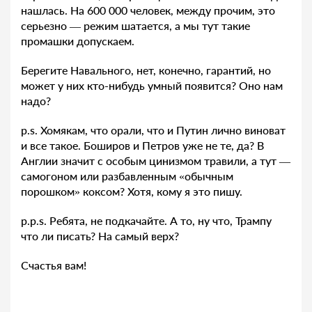
нашлась. На 600 000 человек, между прочим, это
серьезно — режим шатается, а мы тут такие
промашки допускаем.
Берегите Навального, нет, конечно, гарантий, но
может у них кто-нибудь умный появится? Оно нам
надо?
p.s. Хомякам, что орали, что и Путин лично виноват
и все такое. Боширов и Петров уже не те, да? В
Англии значит с особым цинизмом травили, а тут —
самогоном или разбавленным «обычным
порошком» коксом? Хотя, кому я это пишу.
p.p.s. Ребята, не подкачайте. А то, ну что, Трампу
что ли писать? На самый верх?
Счастья вам!