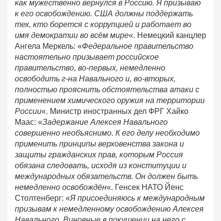
как мужественно вернулся в Россию. Я призываю
к его освобождению. США должны поддержать
тех, кто борется с коррупцией и работает во
имя демократии во всём мире
«. Немецкий канцлер
Ангела Меркель: «
Федеральное правительство
настоятельно призывает российское
правительство, во-первых, немедленно
освободить г-на Навального и, во-вторых,
полностью прояснить обстоятельства атаки с
применением химического оружия на территории
России
«. Министр иностранных дел ФРГ Хайко
Маас: «
Задержание Алексея Навального
совершенно необъяснимо. К его делу необходимо
применить принципы верховенства закона и
защиты гражданских прав, которым Россия
обязана следовать, исходя из конституции и
международных обязательств. Он должен быть
немедленно освобождён
«. Генсек НАТО Йенс
Столтенберг: «
Я присоединяюсь к международным
призывам к немедленному освобождению Алексея
Навального. Виновные в покушении на него с