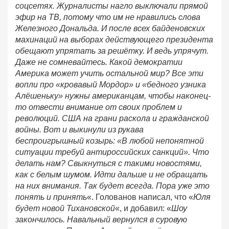
соцсетях. Журналисты нагло выключали прямой
эфир на ТВ, потому что им не нравились слова
Железного Дональда. И после всех байденовских
махинаций на выборах действующего президента
обещают упрятать за решётку. И ведь упрячут.
Даже не сомневайтесь. Какой демократии
Америка может учить остальной мир? Все эти
вопли про «кровавый Мордор» и «бедного узника
Алёшеньку» нужны американцам, чтобы наконец-
то отвести внимание от своих проблем и
революций. США на грани раскола и гражданской
войны. Вот и выкинули из рукава
беспроигрышный козырь: «В любой непонятной
ситуации требуй антироссийских санкций». Что
делать нам? Свыкнуться с такими новостями,
как с белым шумом. Идти дальше и не обращать
на них внимания. Так будет всегда. Пора уже это
понять и принять
«. Голованов написал, что «
Юля
будет новой Тихановской
«, и добавил: «
Шоу
закончилось. Навальный вернулся в суровую