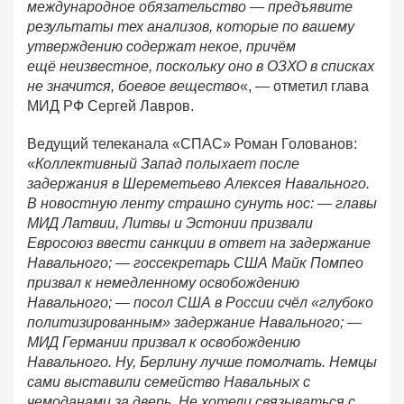
международное обязательство — предъявите
результаты тех анализов, которые по вашему
утверждению содержат некое, причём
ещё неизвестное, поскольку оно в ОЗХО в списках
не значится, боевое вещество
«, — отметил глава
МИД РФ Сергей Лавров.
Ведущий телеканала «СПАС» Роман Голованов:
«
Коллективный Запад полыхает после
задержания в Шереметьево Алексея Навального.
В новостную ленту страшно сунуть нос: — главы
МИД Латвии, Литвы и Эстонии призвали
Евросоюз ввести санкции в ответ на задержание
Навального; — госсекретарь США Майк Помпео
призвал к немедленному освобождению
Навального; — посол США в России счёл «глубоко
политизированным» задержание Навального; —
МИД Германии призвал к освобождению
Навального. Ну, Берлину лучше помолчать. Немцы
сами выставили семейство Навальных с
чемоданами за дверь. Не хотели связываться с