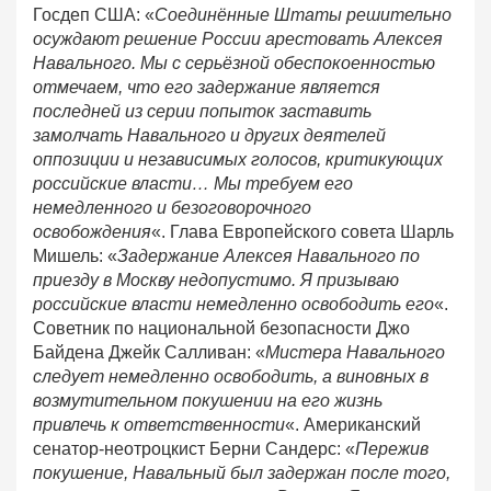
Госдеп США: «
Соединённые Штаты решительно
осуждают решение России арестовать Алексея
Навального. Мы с серьёзной обеспокоенностью
отмечаем, что его задержание является
последней из серии попыток заставить
замолчать Навального и других деятелей
оппозиции и независимых голосов, критикующих
российские власти… Мы требуем его
немедленного и безоговорочного
освобождения
«. Глава Европейского совета Шарль
Мишель: «
Задержание Алексея Навального по
приезду в Москву недопустимо. Я призываю
российские власти немедленно освободить его
«.
Советник по национальной безопасности Джо
Байдена Джейк Салливан: «
Мистера Навального
следует немедленно освободить, а виновных в
возмутительном покушении на его жизнь
привлечь к ответственности
«. Американский
сенатор-неотроцкист Берни Сандерс: «
Пережив
покушение, Навальный был задержан после того,