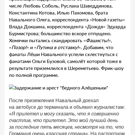
числе Любовь Соболь, Руслана Шаведдинова,
Константина Котова, Илью Пахомова, брата
Навального Олега, корреспондента «Новой газеты»
Влада Докшина, корреспондента «Дождя» Эдуарда
Бурмистрова; большинство вскоре отпущено.
Хомячки пытались скандировать «
Фашисты!
«,
«
Позор!
» и «
Путина в отставку!
«. Добавим, что
фанаты Лёши Навального успели схлестнуться с
фанатами Ольги Бузовой, самолёт которой тоже в
результате приземлился в Шереметьево. Фрик-шоу
по полной программе.
После приземления Навальный доехал
на автобусе до терминала и объявил журналистам:
«
Я прилетел и могу сказать, что я совершенно
счастлив, что прилетел. Это мой лучший день
за последние пять месяцев, несмотря на то, что
Германия очень классная страна
«. На паспортном