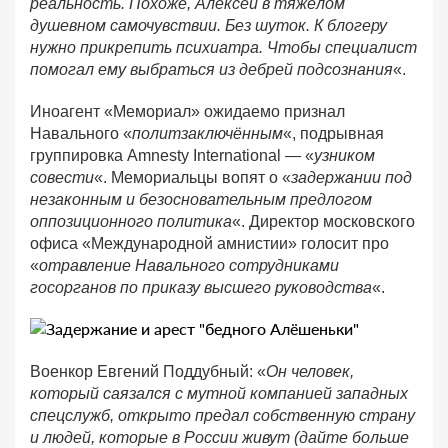
реальность. Похоже, Алексей в тяжёлом
душевном самочувствии. Без шуток. К блогеру
нужно прикрепить психиатра. Чтобы специалист
помогал ему выбраться из дебрей подсознания
«.
Иноагент «Мемориал» ожидаемо признал
Навального «
политзаключённым
«, подрывная
группировка Amnesty International — «
узником
совести
«. Мемориальцы вопят о «
задержании под
незаконным и безосновательным предлогом
оппозиционного политика
«. Директор московского
офиса «Международной амнистии» голосит про
«
отравление Навального сотрудниками
госорганов по приказу высшего руководства
«.
Военкор Евгений Поддубный: «
Он человек,
который саязался с мутной компанией западных
спецслужб, открыто предал собственную страну
и людей, которые в России живут (дайте больше