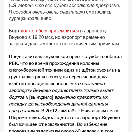
(«
Я уверен, что всё будет абсолютно прекрасно.
Я сегодня очень-очень счастлив
«) смотрелись
дурацки-фальшиво.
Борт
должен был приземлиться
в аэропорту
Внуково в 19:20 мск, но аэропорт временно
закрыли для самолётов по техническим причинам.
Представитель внуковской пресс-службы сообщил
РБК, что во время прохождения колонны
снегоуборочной техники одна из щёток съехала на
грунт и застряла в снегу на пересечении двух
взлётно-посадочных полос, «
что позволило
аэропорту Внуково осуществлять только вылет
бортов и
[вынудило]
временно прекратить их
посадку до высвобождения данной единицы
спецтехники
«. В 20:12 самолёт с Навальным сел в
Шереметьево. Задолго до этого аэропорт Внуково
был зачищен от навальнистов. Во избежание
провокаций задержали около 60 человек, в том