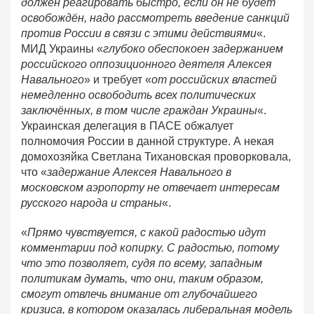
должен реагировать быстро, если он не будет
освобождён, надо рассмотреть введение санкций
против России в связи с этими действиями
«.
МИД Украины «
глубоко обеспокоен задержанием
российского оппозиционного деятеля Алексея
Навального
» и требует «
от российских властей
немедленно освободить всех политических
заключённых, в том числе граждан Украины
«.
Украинская делегация в ПАСЕ обжалует
полномочия России в данной структуре. А некая
домохозяйка Светлана Тихановская проворковала,
что «
задержание Алексея Навального в
московском аэропорту не отвечает интересам
русского народа и страны
«.
«
Прямо чувствуется, с какой радостью идут
комментарии под копирку. С радостью, потому
что это позволяет, судя по всему, западным
политикам думать, что они, таким образом,
смогут отвлечь внимание от глубочайшего
кризиса, в котором оказалась либеральная модель