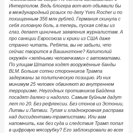
Интерполом. Ведь блогера вот-вот объявили бы
в международный розыск по делу Yves Rocher и по
похищенным 356 млн рублей. Германия скинула с
себя головную боль, а теперь, пуская слёзы из
глаз, делает циничные заявления журналистам. А
про санкции Евросоюза и крики из США даже
странно читать. Ребята, вы не забыли, что
сейчас творится в Вашингтоне? Капитолий
окружён «зелёными человечками» с автоматами.
По улицам Штатов ходят вооружённые банды
BLM. Больше сотни сторонников Трампа
задержаны за политическую позицию. Из них
минимум 25 человек обвиняют во внутреннем
терроризме. Неугодных противников Байдена
посадят далеко и надолго. Самым буйным дадут
лет по 20. Без рефлексии. Без стонов из Эстонии,
Литвы и Латвии. Тупая и хладнокровная расправа
над диссидентами-трампистами. Или вам
напомнить, как без суда и следствия Трамп попал
в цифровую мясорубку? Его заблокировали во всех