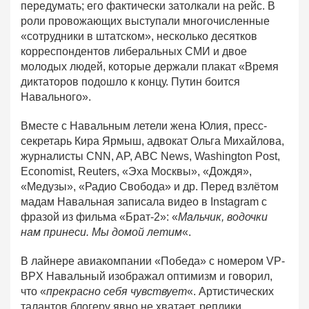
передумать; его фактически затолкали на рейс. В
роли провожающих выступали многочисленные
«сотрудники в штатском», несколько десятков
корреспондентов либеральных СМИ и двое
молодых людей, которые держали плакат «Время
диктаторов подошло к концу. Путин боится
Навального».
Вместе с Навальным летели жена Юлия, пресс-
секретарь Кира Ярмыш, адвокат Ольга Михайлова,
журналисты CNN, AP, ABC News, Washington Post,
Economist, Reuters, «Эха Москвы», «Дождя»,
«Медузы», «Радио Свобода» и др. Перед взлётом
мадам Навальная записала видео в Instagram с
фразой из фильма «Брат-2»: «
Мальчик, водочки
нам принеси. Мы домой летим
«.
В лайнере авиакомпании «Победа» с номером VP-
BPX Навальный изображал оптимизм и говорил,
что «
прекрасно себя чувствует
«. Артистических
талантов блогеру явно не хватает, реплики