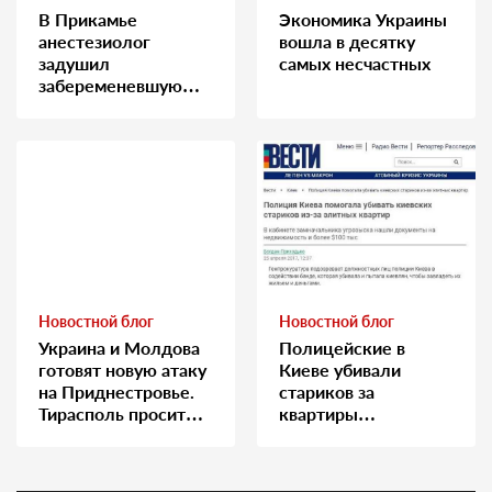
В Прикамье
Экономика Украины
анестезиолог
вошла в десятку
задушил
самых несчастных
забеременевшую
медсестру
Новостной блог
Новостной блог
Украина и Молдова
Полицейские в
готовят новую атаку
Киеве убивали
на Приднестровье.
стариков за
Тирасполь просит
квартиры…
Москву о помощи