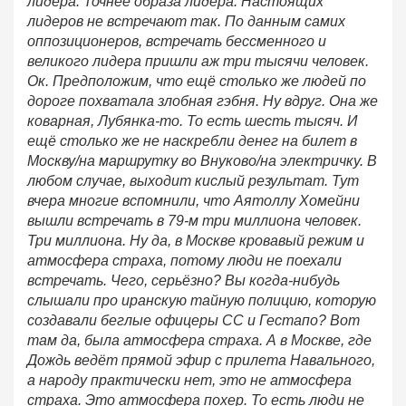
лидера. Точнее образа лидера. Настоящих
лидеров не встречают так. По данным самих
оппозиционеров, встречать бессменного и
великого лидера пришли аж три тысячи человек.
Ок. Предположим, что ещё столько же людей по
дороге похватала злобная гэбня. Ну вдруг. Она же
коварная, Лубянка-то. То есть шесть тысяч. И
ещё столько же не наскребли денег на билет в
Москву/на маршрутку во Внуково/на электричку. В
любом случае, выходит кислый результат. Тут
вчера многие вспомнили, что Аятоллу Хомейни
вышли встречать в 79-м три миллиона человек.
Три миллиона. Ну да, в Москве кровавый режим и
атмосфера страха, потому люди не поехали
встречать. Чего, серьёзно? Вы когда-нибудь
слышали про иранскую тайную полицию, которую
создавали беглые офицеры СС и Гестапо? Вот
там да, была атмосфера страха. А в Москве, где
Дождь ведёт прямой эфир с прилета Навального,
а народу практически нет, это не атмосфера
страха. Это атмосфера похер. То есть люди не