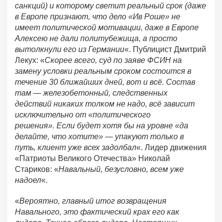
санкций) и которому светит реальный срок (даже
в Европе признают, что дело «Ив Роше» не
имеет политической мотивации, даже в Европе
Алексею не дали политубежища, а просто
вытолкнули его из Германии
«. Публицист Дмитрий
Лекух: «
Скорее всего, суд по заяве ФСИН на
замену условки реальным сроком состоится в
течение 30 ближайших дней, вот и всё. Состав
там — железобетонный, следственных
действий никаких толком не надо, всё зависит
исключительно от «политического
решения». Если будет хотя бы на уровне «да
делайте, что хотите» — упакуют только в
путь, клиент уже всех задолбал
«. Лидер движения
«Патриоты Великого Отечества» Николай
Стариков: «
Навальный, безусловно, всем уже
надоел
«.
«
Вероятно, главный итог возвращения
Навального, это фактический крах его как