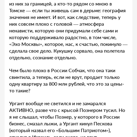
из них за границей, а кто-то рядом со мною в
Томске — если ты живешь сам в дерьме: география
значения не имеет. И вот, как следствие, теперь у
них совсем плохо с головой — атмосфера
ненависти, которую они придумали себе сами и
которую поддерживало радостно, в том числе,
«Эхо Москвы», которое, нас, к счастью, покинуло —
сделала свое дело. Кукушку сорвало, она полетела
отдельно, сознание отдельно.
Чем было плохо в России Собчак, что она таки
свинтила, а теперь, если не врут, продает только
одну квартиру за 800 млн рублей, что это за цены-
то такие?
Ургант вообще не светился и не замарался
АКТИВНО, разве что с крысой Познером тусил. Но
я не слышал, чтобы Познер, у которого в России
бизнес, смазал лыжи, а Ургант кинул Пескова
(который назвал его «Большим Патриотом»),
отчалив в Израиль, если снова, не врут,