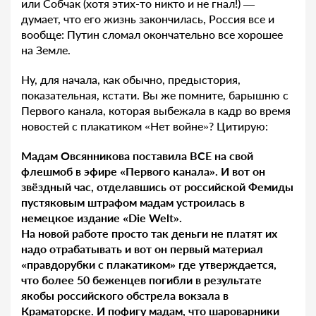
или Собчак (хотя этих-то никто и не гнал!) —
думает, что его жизнь закончилась, Россия все и
вообще: Путин сломал окончательно все хорошее
на Земле.
Ну, для начала, как обычно, предыстория,
показательная, кстати. Вы же помните, барышню с
Первого канала, которая выбежала в кадр во время
новостей с плакатиком «Нет войне»? Цитирую:
Мадам Овсянникова поставила ВСЕ на свой
флешмоб в эфире «Первого канала». И вот он
звёздный час, отделавшись от российской Фемиды
пустяковым штрафом мадам устроилась в
немецкое издание «Die Welt».
На новой работе просто так деньги не платят их
надо отрабатывать и вот он первый материал
«правдорубки с плакатиком» где утверждается,
что более 50 беженцев погибли в результате
якобы российского обстрела вокзала в
Краматорске. И пофигу мадам, что шароварники