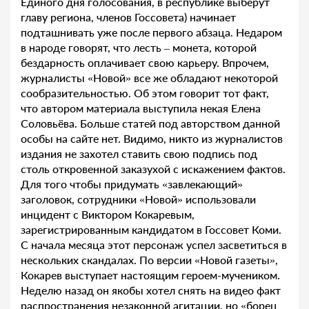
Единого дня голосования, в республике выберут
главу региона, членов Госсовета) начинает
подташнивать уже после первого абзаца. Недаром
в народе говорят, что лесть – монета, которой
бездарность оплачивает свою карьеру. Впрочем,
журналисты «Новой» все же обладают некоторой
сообразительностью. Об этом говорит тот факт,
что автором материала выступила некая Елена
Соловьёва. Больше статей под авторством данной
особы на сайте нет. Видимо, никто из журналистов
издания не захотел ставить свою подпись под
столь откровенной заказухой с искажением фактов.
Для того чтобы придумать «завлекающий»
заголовок, сотрудники «Новой» использовали
инцидент с Виктором Кокаревым,
зарегистрированным кандидатом в Госсовет Коми.
С начала месяца этот персонаж успел засветиться в
нескольких скандалах. По версии «Новой газеты»,
Кокарев выступает настоящим героем-мучеником.
Неделю назад он якобы хотел снять на видео факт
распространения незаконной агитации, но «борец