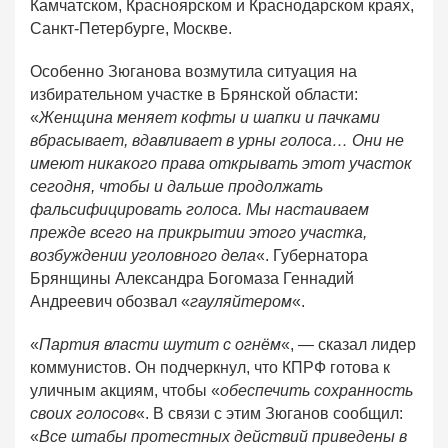
Камчатском, Красноярском и Краснодарском краях,
Санкт-Петербурге, Москве.
Особенно Зюганова возмутила ситуация на
избирательном участке в Брянской области:
«
Женщина меняет кофты и шапки и пачками
вбрасывает, вдавливает в урны голоса… Они не
имеют никакого права открывать этот участок
сегодня, чтобы и дальше продолжать
фальсифицировать голоса. Мы настаиваем
прежде всего на прикрытии этого участка,
возбуждении уголовного дела
«. Губернатора
Брянщины Александра Богомаза Геннадий
Андреевич обозвал «
гауляйтером
«.
«
Партия власти шутит с огнём
«, — сказал лидер
коммунистов. Он подчеркнул, что КПРФ готова к
уличным акциям, чтобы «
обеспечить сохранность
своих голосов
«. В связи с этим Зюганов сообщил:
«
Все штабы протестных действий приведены в