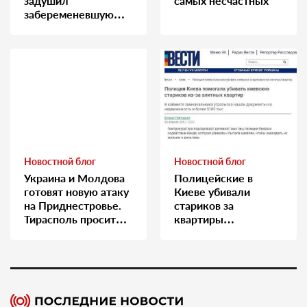
задушил
самых несчастных
забеременевшую
медсестру
Новостной блог
Новостной блог
Украина и Молдова
Полицейские в
готовят новую атаку
Киеве убивали
на Приднестровье.
стариков за
Тирасполь просит
квартиры…
Москву о помощи