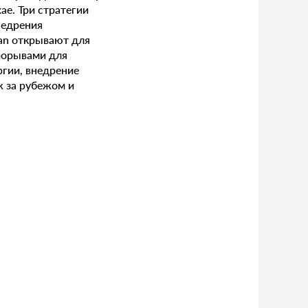
ае. Три стратегии
недрения
lan открывают для
рорывами для
ргии, внедрение
ж за рубежом и