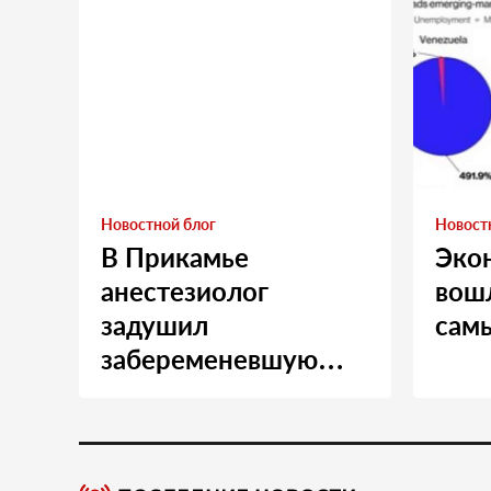
Новостной блог
Новост
В Прикамье
Эко
анестезиолог
вошл
задушил
сам
забеременевшую
медсестру