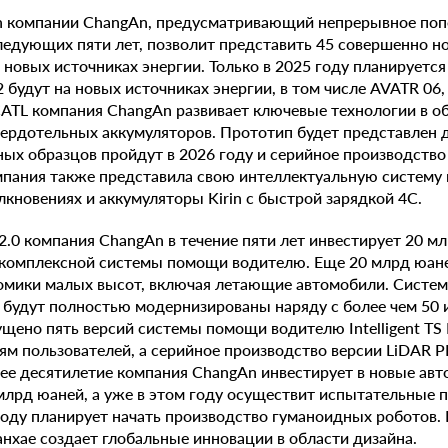
ion компании ChangAn, предусматривающий непрерывное по
ледующих пяти лет, позволит представить 45 совершенно н
а новых источниках энергии. Только в 2025 году планируетс
2 будут на новых источниках энергии, в том числе AVATR 0
ATL компания ChangAn развивает ключевые технологии в об
вердотельных аккумуляторов. Прототип будет представлен д
ых образцов пройдут в 2026 году и серийное производство
мпания также представила свою интеллектуальную систему
лкновениях и аккумуляторы Kirin с быстрой зарядкой 4C.
2.0 компания ChangAn в течение пяти лет инвестирует 20 мл
комплексной системы помощи водителю. Еще 20 млрд юане
мики малых высот, включая летающие автомобили. Системы I
is будут полностью модернизированы наряду с более чем 50
щено пять версий системы помощи водителю Intelligent TS 
м пользователей, а серийное производство версии LiDAR P
щее десятилетие компания ChangAn инвестирует в новые ав
млрд юаней, а уже в этом году осуществит испытательные
году планирует начать производство гуманоидных роботов.
нхае создает глобальные инновации в области дизайна.