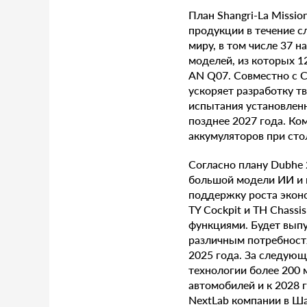
План Shangri-La Miss
продукции в течение с
миру, в том числе 37 н
моделей, из которых 1
AN Q07. Совместно с C
ускоряет разработку т
испытания установленн
позднее 2027 года. Ко
аккумуляторов при сто
Согласно плану Dubhe 
большой модели ИИ и 
поддержку роста эконо
TY Cockpit и TH Chass
функциями. Будет выпу
различным потребностя
2025 года. За следую
технологии более 200 
автомобилей и к 2028 
NextLab компании в Ша