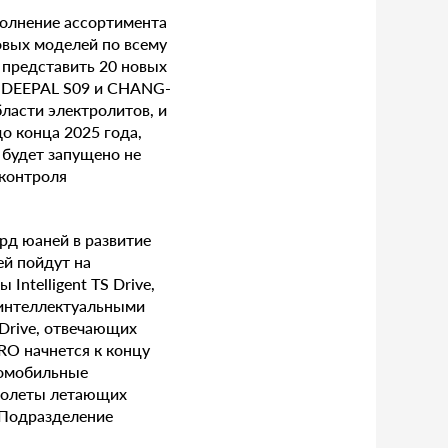
полнение ассортимента
овых моделей по всему
я представить 20 новых
6, DEEPAL S09 и CHANG-
ласти электролитов, и
о конца 2025 года,
 будет запущено не
 контроля
рд юаней в развитие
й пойдут на
ntelligent TS Drive,
 интеллектуальными
Drive, отвечающих
RO начнется к концу
томобильные
 полеты летающих
 Подразделение