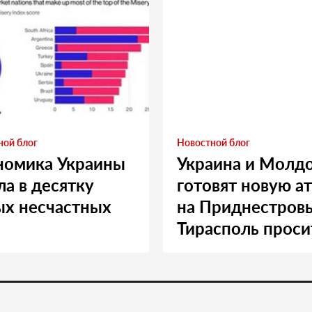
ной блог
Новостной блог
номика Украины
Украина и Молд
а в десятку
готовят новую а
ых несчастных
на Приднестровь
Тирасполь проси
Москву о помощ