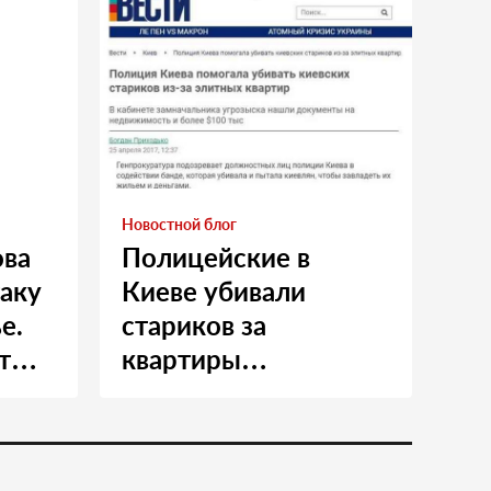
Новостной блог
ова
Полицейские в
таку
Киеве убивали
е.
стариков за
т
квартиры…
и