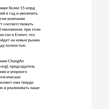
 мире более 15 млрд
ей в год и увеличить
егия компании
ут соответствовать
0 миллионов, при этом
хстан и Египет, что
ыйдет на новые рынки,
оду полностью
ания ChangAn
ong), председатель
ния и упорного
атегическое
воляют нам твердо
ию и реализовать наше