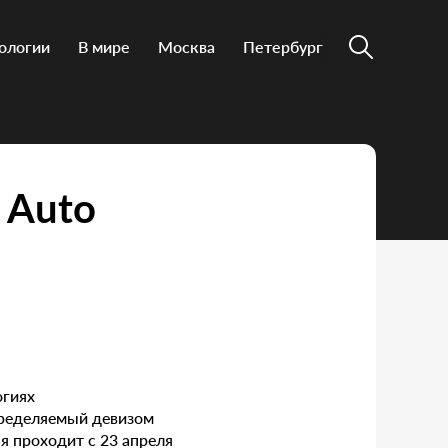
ологии
В мире
Москва
Петербург
 Auto
огиях
пределяемый девизом
ая проходит с 23 апреля