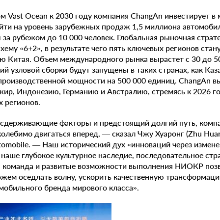
ом Vast Ocean к 2030 году компания ChangAn инвестирует в
йти на уровень зарубежных продаж 1,5 миллиона автомобил
 за рубежом до 10 000 человек. Глобальная рыночная страт
хему «6+2», в результате чего пять ключевых регионов стан
ю Китая. Объем международного рынка вырастет с 30 до 5
й узловой сборки будут запущены в таких странах, как Каза
производственной мощности на 500 000 единиц. ChangAn в
жир, Индонезию, Германию и Австралию, стремясь к 2026 г
х регионов.
сдерживающие факторы и предстоящий долгий путь, комп
колебимо двигаться вперед, — сказал Чжу Хуаронг (Zhu Huar
omobile. — Наш исторический дух «инноваций через измене
 наше глубокое культурное наследие, последовательное стр
 команда и развитые возможности выполнения НИОКР поз
можем оседлать волну, ускорить качественную трансформац
мобильного бренда мирового класса».