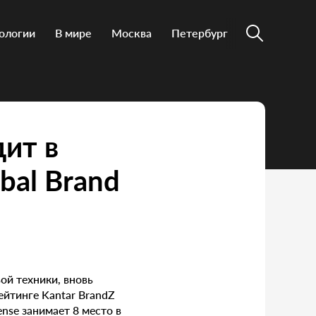
ологии
В мире
Москва
Петербург
дит в
bal Brand
ой техники, вновь
ейтинге Kantar BrandZ
ense занимает 8 место в