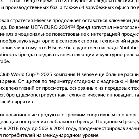
 — в настоящее время это 31 научно-исследовательский це
 производственных баз, а также 64 зарубежных офиса по в
овая стратегия Hisense продолжает оставаться ключевой д
нда. Во время UEFA EURO 2024™ бренд запустил многогра
динила эмоциональное повествование с интеграцией продук
нообразную аудиторию в секторах спорта, технологий и до
 привели к тому, что Hisense был удостоен награды YouTube
обность бренда создавать впечатляющий и культурно релев
абе.
 Club World Cup™ 2025 компания Hisense еще больше расши
 арене. От щитов по периметру стадиона с надписью «Hisens
их впечатлений от просмотра, основанных на передовых те
ser, бренд демонстрирует как технологические инновации, т
овый нарратив.
инновационные продукты с громким спортивным спонсорст
ль для построения глобального бренда. По данным Ipsos, 
 в 2018 году до 56% в 2024 году, продемонстрировав знач
я потребителей на международном уровне.