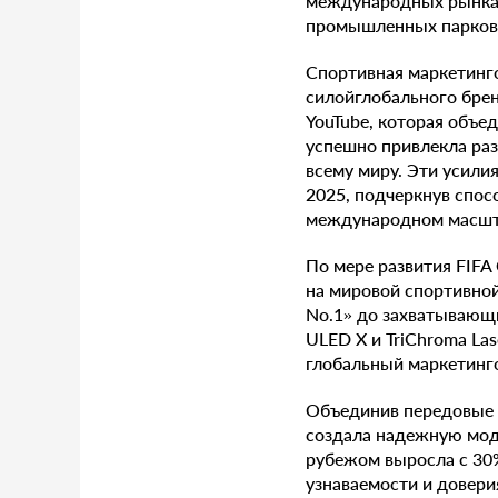
международных рынках
промышленных парков и
Спортивная маркетинг
силойглобального бре
YouTube, которая объе
успешно привлекла раз
всему миру. Эти усилия
2025, подчеркнув спос
международном масшт
По мере развития FIFA
на мировой спортивной
No.1» до захватывающ
ULED X и TriChroma La
глобальный маркетинг
Объединив передовые 
создала надежную моде
рубежом выросла с 30%
узнаваемости и довери