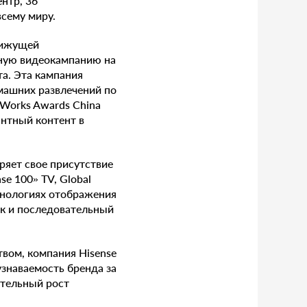
нтр, 36
сему миру.
вижущей
нную видеокампанию на
та. Эта кампания
машних развлечений по
 Works Awards China
антный контент в
ряет свое присутствие
e 100» TV, Global
хнологиях отображения
ак и последовательный
вом, компания Hisense
узнаваемость бренда за
ительный рост