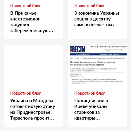
Новостной блог
Новостной блог
В Прикамье
Экономика Украины
анестезиолог
вошла в десятку
задушил
самых несчастных
забеременевшую
медсестру
Новостной блог
Новостной блог
Украина и Молдова
Полицейские в
готовят новую атаку
Киеве убивали
на Приднестровье.
стариков за
Тирасполь просит
квартиры…
Москву о помощи