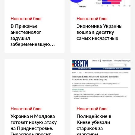
Новостной блог
Новостной блог
В Прикамье
Экономика Украины
анестезиолог
вошла в десятку
задушил
самых несчастных
забеременевшую
медсестру
Новостной блог
Новостной блог
Украина и Молдова
Полицейские в
готовят новую атаку
Киеве убивали
на Приднестровье.
стариков за
Тирасполь просит
квартиры…