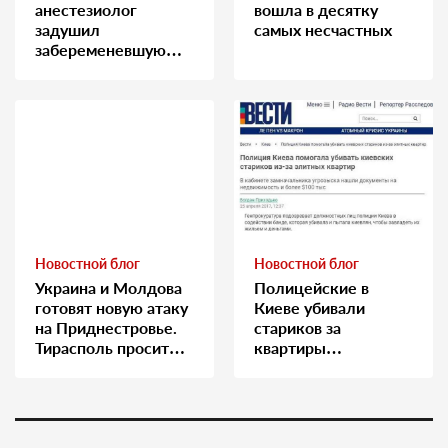
анестезиолог
вошла в десятку
задушил
самых несчастных
забеременевшую
медсестру
Новостной блог
Новостной блог
Украина и Молдова
Полицейские в
готовят новую атаку
Киеве убивали
на Приднестровье.
стариков за
Тирасполь просит
квартиры…
Москву о помощи