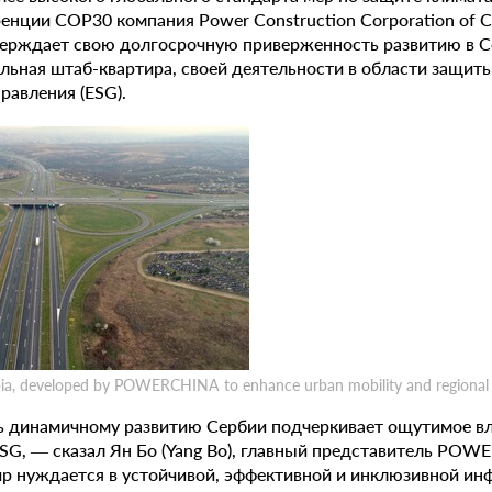
енции COP30 компания Power Construction Corporation of
верждает свою долгосрочную приверженность развитию в Се
альная штаб-квартира, своей деятельности в области защи
равления (ESG).
bia, developed by POWERCHINA to enhance urban mobility and regional 
 динамичному развитию Сербии подчеркивает ощутимое в
SG, — сказал Ян Бо (Yang Bo), главный представитель POW
мир нуждается в устойчивой, эффективной и инклюзивной ин