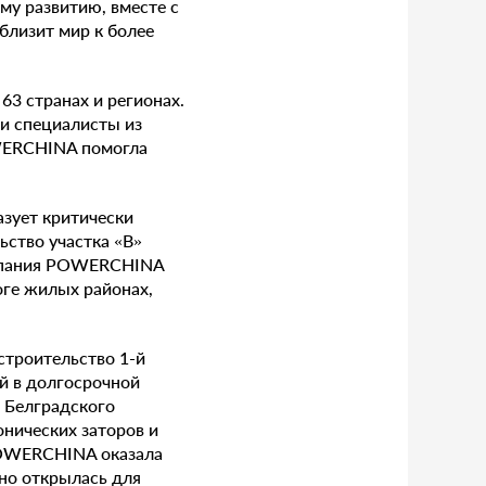
му развитию, вместе с
близит мир к более
3 странах и регионах.
 и специалисты из
OWERCHINA помогла
зует критически
ьство участка «B»
компания POWERCHINA
ге жилых районах,
троительство 1-й
й в долгосрочной
 Белградского
нических заторов и
 POWERCHINA оказала
но открылась для