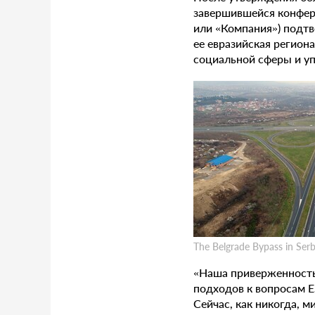
завершившейся конфер
или «Компания») подт
ее евразийская регион
социальной сферы и уп
The Belgrade Bypass in Ser
«Наша приверженность
подходов к вопросам E
Сейчас, как никогда, 