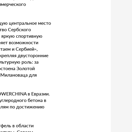
ммерческого
щую центральное место
тво Сербского
ь яркую спортивную
ряет возможности
таем и Сербией»,
крепляя двусторонние
ьтурную роль: за
стоена Золотой
— Милановаца для
OWERCHINA в Евразии.
углеродного бетона в
елям по достижению
фель в области
уктуры. Совсем