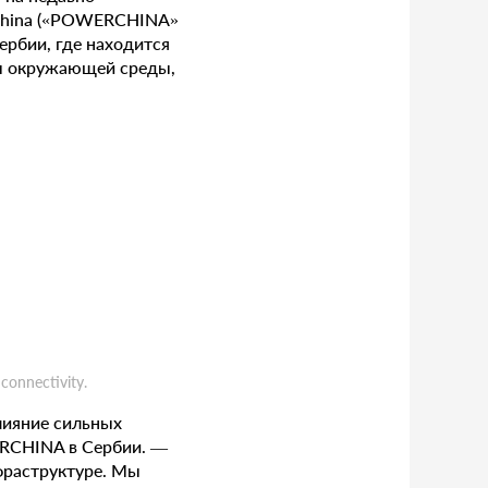
 China («POWERCHINA»
рбии, где находится
ты окружающей среды,
connectivity.
лияние сильных
ERCHINA в Сербии. —
фраструктуре. Мы