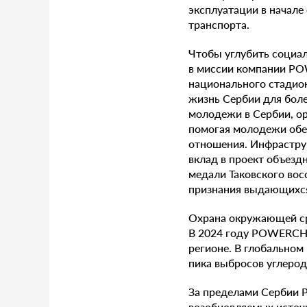
эксплуатации в начале
транспорта.
Чтобы углубить социа
в миссии компании PO
национального стадио
жизнь Сербии для бол
молодежи в Сербии, ор
помогая молодежи обе
отношения. Инфрастру
вклад в проект объез
медали Таковского во
признания выдающихся
Охрана окружающей ср
В 2024 году POWERCHIN
регионе. В глобально
пика выбросов углерод
За пределами Сербии 
возобновляемых источн