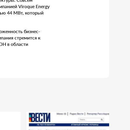
мпанией Viroque Energy
тью 44 МВт, который
рженность бизнес-
мпания стремится к
ОН в области