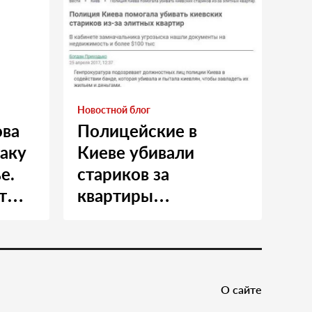
Новостной блог
ова
Полицейские в
таку
Киеве убивали
е.
стариков за
т
квартиры…
и
О сайте