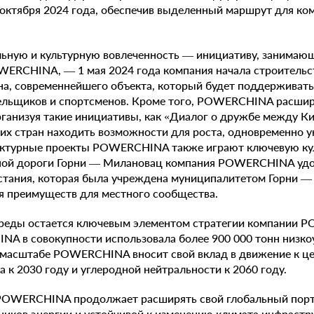
 октября 2024 года, обеспечив выделенный маршрут для ко
льную и культурную вовлеченность — инициативу, занимаю
WERCHINA, — 1 мая 2024 года компания начала строительс
на, современнейшего объекта, который будет поддерживат
ельщиков и спортсменов. Кроме того, POWERCHINA расши
ганизуя такие инициативы, как «Диалог о дружбе между Ки
их стран находить возможности для роста, одновременно у
ктурные проекты POWERCHINA также играют ключевую кул
дной дороги Горни — Милановац компания POWERCHINA удо
сстания, которая была учреждена муниципалитетом Горни 
 преимуществ для местного сообщества.
еды остается ключевым элементом стратегии компании P
A в совокупности использовала более 900 000 тонн низко
м масштабе POWERCHINA вносит свой вклад в движение к ц
а к 2030 году и углеродной нейтральности к 2060 году.
POWERCHINA продолжает расширять свой глобальный порт
иков энергии и устойчивой к изменению климата инфрастр