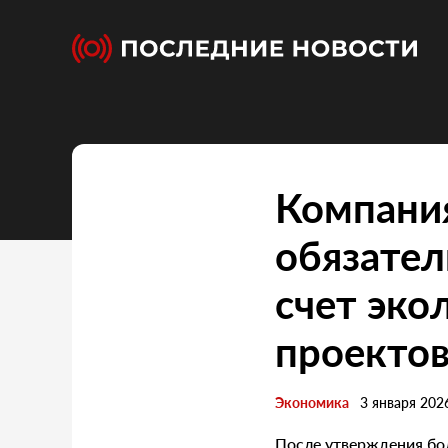
Компани
обязател
счет эко
проектов
Экономика
3 января 202
После утверждения бол