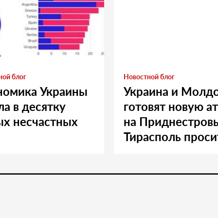
ной блог
Новостной блог
номика Украины
Украина и Молд
а в десятку
готовят новую а
ых несчастных
на Приднестровь
Тирасполь проси
Москву о помощ