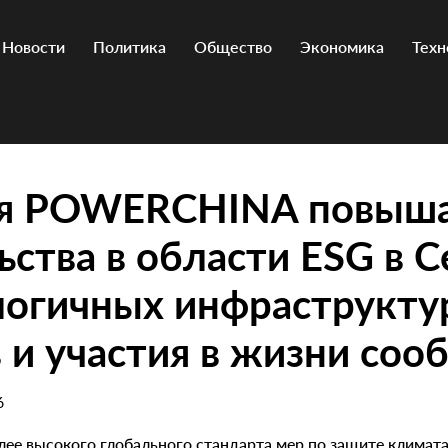
Новости
Политика
Общество
Экономика
Техн
я POWERCHINA повыша
ьства в области ESG в С
логичных инфраструкт
 и участия в жизни соо
6
ее высокого глобального стандарта мер по защите климата