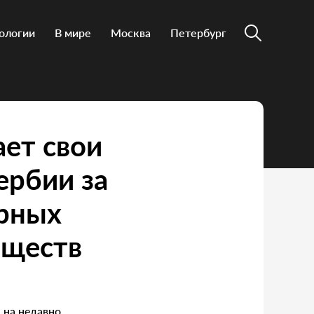
ологии
В мире
Москва
Петербург
ет свои
ербии за
урных
бществ
 на недавно