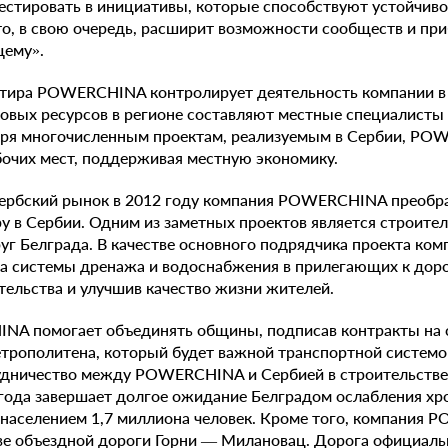
стировать в инициативы, которые способствуют устойчиво
о, в свою очередь, расширит возможности сообществ и при
щему».
ртира POWERCHINA контролирует деятельность компании в 6
овых ресурсов в регионе составляют местные специалисты
даря многочисленным проектам, реализуемым в Сербии, P
бочих мест, поддерживая местную экономику.
сербский рынок в 2012 году компания POWERCHINA преобра
 в Сербии. Одним из заметных проектов является строител
руг Белграда. В качестве основного подрядчика проекта 
а системы дренажа и водоснабжения в прилегающих к доро
тельства и улучшив качество жизни жителей.
NA помогает объединять общины, подписав контракты на с
етрополитена, который будет важной транспортной системо
рудничество между POWERCHINA и Сербией в строительстве
года завершает долгое ожидание Белградом ослабления хро
с населением 1,7 миллиона человек. Кроме того, компания
ве объездной дороги Горни — Милановац. Дорога официаль