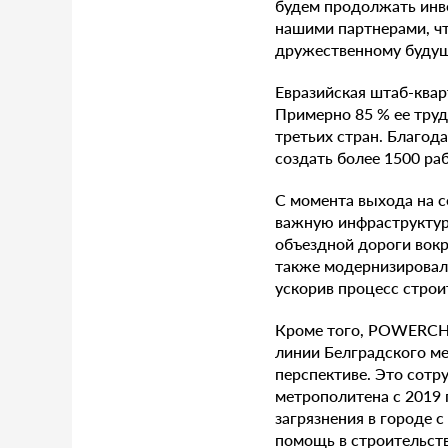
будем продолжать инве
нашими партнерами, чт
дружественному буду
Евразийская штаб-ква
Примерно 85 % ее труд
третьих стран. Благо
создать более 1500 ра
С момента выхода на 
важную инфраструктуру
объездной дороги вок
также модернизировал
ускорив процесс строи
Кроме того, POWERCHI
линии Белградского м
перспективе. Это сот
метрополитена с 2019 
загрязнения в городе 
помощь в строительст