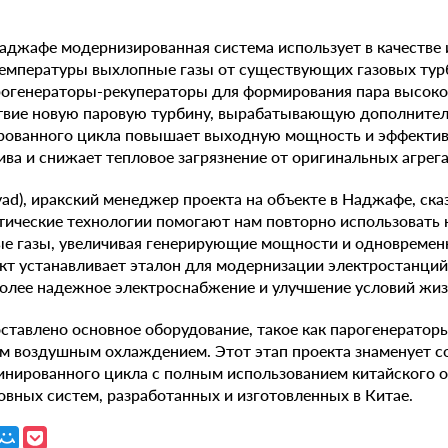
аджафе модернизированная система использует в качестве 
температуры выхлопные газы от существующих газовых тур
рогенераторы-рекуператоры для формирования пара высоко
ствие новую паровую турбину, вырабатывающую дополните
рованного цикла повышает выходную мощность и эффектив
ва и снижает тепловое загрязнение от оригинальных агрега
ad), иракский менеджер проекта на объекте в Наджафе, ска
тические технологии помогают нам повторно использовать 
е газы, увеличивая генерирующие мощности и одновремен
ект устанавливает эталон для модернизации электростанций
олее надежное электроснабжение и улучшение условий жиз
оставлено основное оборудование, такое как парогенератор
м воздушным охлаждением. Этот этап проекта знаменует со
инированного цикла с полным использованием китайского 
новных систем, разработанных и изготовленных в Китае.