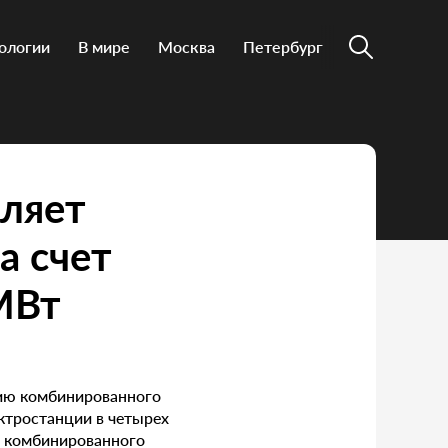
ологии
В мире
Москва
Петербург
пляет
а счет
МВт
ению комбинированного
ектростанции в четырех
ы комбинированного