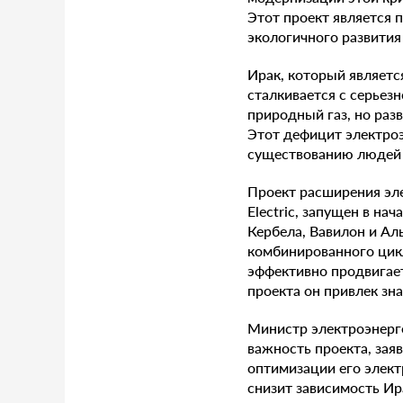
Этот проект является
экологичного развития 
Ирак, который являет
сталкивается с серьез
природный газ, но раз
Этот дефицит электро
существованию людей 
Проект расширения эле
Electric, запущен в н
Кербела, Вавилон и Ал
комбинированного цик
эффективно продвигает
проекта он привлек зн
Министр электроэнерге
важность проекта, зая
оптимизации его элект
снизит зависимость Ир