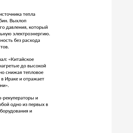
источника тепла
бин. Выхлоп
го давления, который
льную электроэнергию.
ность без расхода
тов.
зал: «Китайское
нагретые до высокой
но снижая тепловое
 в Ираке и отражает
ни».
ы-рекуператоры и
бой одно из первых в
оборудования и