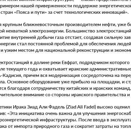
 примером нашей приверженности поддержке энергетической
стран «Пояса и пути» за счет технологических инноваций».
ся крупным ближневосточным производителем нефти, уже бо
ной нехваткой электроэнергии. Большинство электростанци
витие внутренней добычи газа отстает, создавая сильную за
энергии стал постоянной проблемой для обеспечения людей
и узким местом для национальной реконструкции и экономи
ктростанций в долине реки Евфрат, подрядчиком которого 
ачале текущего года и охватывает иракские административны
ь-Кадисия, причем вся модернизация сосредоточена на пер
ла. Основное оборудование уже прибыло на площадки, и ст
ся благодаря сотрудничеству китайских и иракских команд.
ачительное внимание со стороны иракского правительства и
тики Ирака Зиад Али Фадель (Ziad Ali Fadel) высоко оценил
вив: «Эта инициатива очень важна для улучшения энергосна
роэнергетической инфраструктуры. После ввода в эксплуа
ака от импорта природного газа и сократит затраты на топ