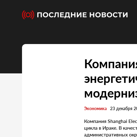
Компания
энергети
модерни
Экономика
23 декабря 2
Компания Shanghai Ele
цикла в Ираке. В качес
административных окру