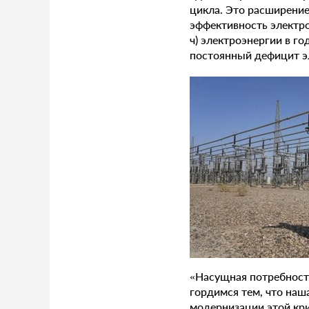
цикла. Это расширени
эффективность электро
ч) электроэнергии в го
постоянный дефицит эл
«Насущная потребность
гордимся тем, что наш
модернизации этой кри