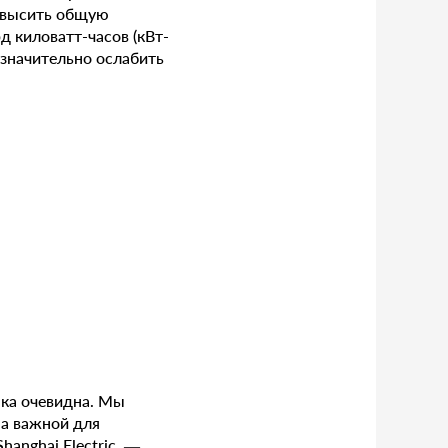
овысить общую
 киловатт-часов (кВт-
 значительно ослабить
ака очевидна. Мы
на важной для
anghai Electric. —