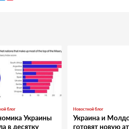
ной блог
Новостной блог
номика Украины
Украина и Молд
а в десятку
готовят новую а