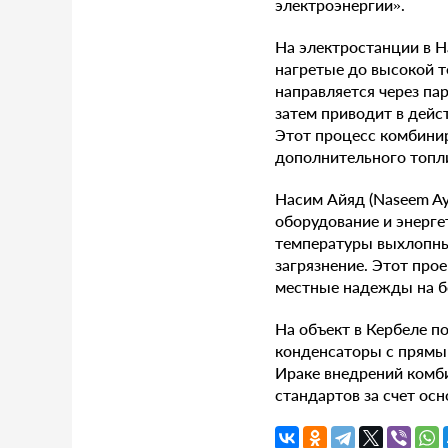
электроэнергии».
На электростанции в Н
нагретые до высокой 
направляется через па
затем приводит в дей
Этот процесс комбини
дополнительного топли
Насим Айяд (Naseem Ay
оборудование и энерге
температуры выхлопны
загрязнение. Этот про
местные надежды на б
На объект в Кербеле п
конденсаторы с прямы
Ираке внедрений комб
стандартов за счет ос