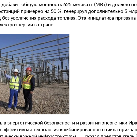
е добавит общую мощность 625 мегаватт (МВт) и должно п
станций примерно на 50 %, генерируя дополнительно 5 млрд
д без увеличения расхода топлива. Эта инициатива призвана
ектроэнергии в стране.
 в энергетической безопасности и развитии энергетики Ир
а эффективная технология комбинированного цикла призна
тически важной инфраструктуры, — сказал представитель Sh