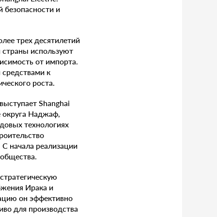
 безопасности и
лее трех десятилетий
й страны используют
висимость от импорта.
 средствами к
ческого роста.
выступает Shanghai
е округа Наджаф,
едовых технологиях
роительство
 С начала реализации
 общества.
 стратегическую
бжения Ирака и
тацию он эффективно
ливо для производства