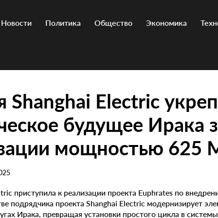
Новости
Политика
Общество
Экономика
Техн
 Shanghai Electric укре
ческое будущее Ирака з
зации мощностью 625 
025
ctric приступила к реализации проекта Euphrates по внедр
тве подрядчика проекта Shanghai Electric модернизирует эл
гах Ирака, превращая установки простого цикла в систем