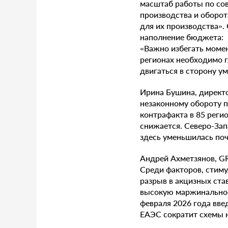
масштаб работы по со
производства и оборо
для их производства».
наполнение бюджета:
«Важно избегать моме
регионах необходимо г
двигаться в сторону у
Ирина Бушина, директ
незаконному обороту 
контрафакта в 85 реги
снижается. Северо-За
здесь уменьшилась поч
Андрей Ахметзянов, GR
Среди факторов, стим
разрыв в акцизных ста
высокую маржинальнос
февраля 2026 года вве
ЕАЭС сократит схемы н