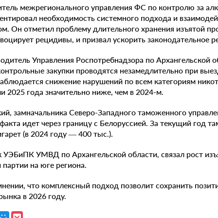
тель межрегионального управления ФС по контролю за ал
ентировал необходимость системного подхода и взаимодейс
м. Он отметил проблему длительного хранения изъятой пр
воцирует рецидивы, и призвал ускорить законодательное р
водитель Управления Роспотребнадзора по Архангельской о
контрольные закупки проводятся незамедлительно при выез
е наблюдается снижение нарушений по всем категориям ник
и 2025 года значительно ниже, чем в 2024-м.
й, замначальника Северо-Западного таможенного управлен
факта идет через границу с Белоруссией. За текущий год т
гарет (в 2024 году — 400 тыс.).
к УЭБиПК УМВД по Архангельской области, связал рост изъ
партии на юге региона.
мнении, что комплексный подход позволит сохранить позит
ынка в 2026 году.