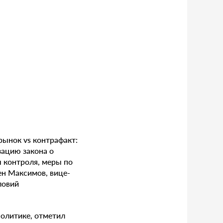
рынок vs контрафакт:
зацию закона о
 контроля, меры по
ен Максимов, вице-
ловий
политике, отметил