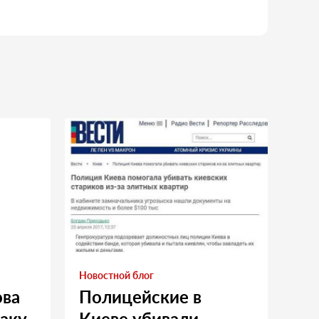
Новостной блог
ова
Полицейские в
таку
Киеве убивали