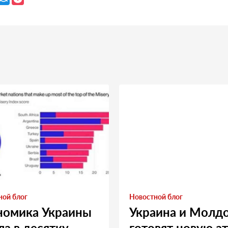
ной блог
Новостной блог
номика Украины
Украина и Молд
а в десятку
готовят новую а