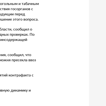
когольным и табачным
твия госорганов с
одукции перед
ешение этого вопроса.
бласти, сообщил о
дных проверках. По
отинсодержащей
ия, сообщил, что
аможня пресекла ввоз
ятий контрафакта с
ивную динамику и