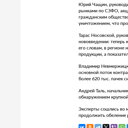
Юрий Чащин, руководи
рынками по СЗФО, акц
гражданским общество
уничтожением, что про
Тарас Носовской, руко
нововведении: теперь 
его словам, в регион
продукции, а показател
Владимир Невмержицки
основной поток контра
более 620 тыс. пачек си
Андрей Таль, начальни
обнаружением крупной 
Эксперты сошлись во 
продолжить обеление р