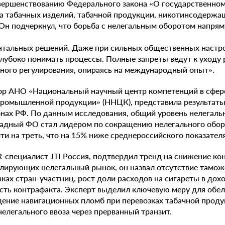
вершенствованию Федерального закона «О государственном
та табачных изделий, табачной продукции, никотинсодержа
 Он подчеркнул, что борьба с нелегальным оборотом напрям
нтальных решений. Даже при сильных общественных настро
лубоко понимать процессы. Полные запреты ведут к уходу 
много регулирования, опираясь на международный опыт».
ор АНО «Национальный научный центр компетенций в сфер
промышленной продукции» (ННЦК), представила результаты
онах РФ. По данным исследования, общий уровень нелегал
падный ФО стал лидером по сокращению нелегального обор
ти на треть, что на 15% ниже среднероссийского показателя
-специалист JTI Россия, подтвердил тренд на снижение кон
улирующих нелегальный рынок, он назвал отсутствие тамож
вках стран-участниц, рост доли расходов на сигареты в дох
ть контрафакта. Эксперт выделил ключевую меру для обеле
дение навигационных пломб при перевозках табачной продук
елегального ввоза через прерванный транзит.