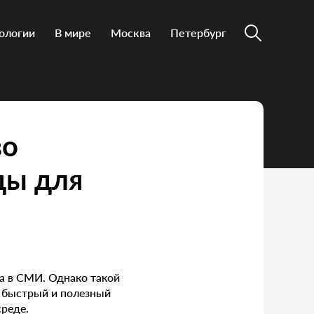
ологии
В мире
Москва
Петербург
во
ды для
а в СМИ. Однако такой
 быстрый и полезный
среде.