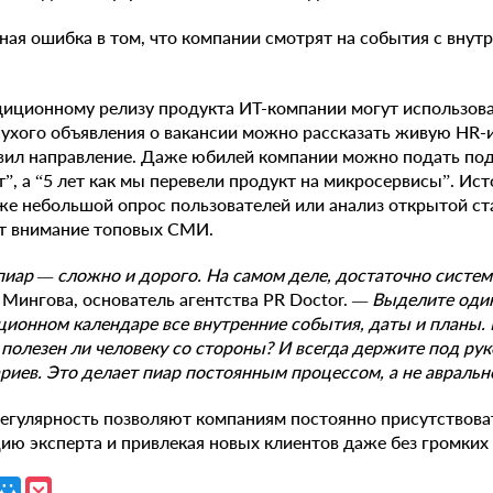
вная ошибка в том, что компании смотрят на события с внутр
диционному релизу продукта ИТ-компании могут использов
ухого объявления о вакансии можно рассказать живую HR-
авил направление. Даже юбилей компании можно подать под
ет”, а “5 лет как мы перевели продукт на микросервисы”. И
же небольшой опрос пользователей или анализ открытой ст
т внимание топовых СМИ.
пиар — сложно и дорого. На самом деле, достаточно систе
Мингова, основатель агентства PR Doctor.
— Выделите один
ционном календаре все внутренние события, даты и планы
 полезен ли человеку со стороны? И всегда держите под ру
иев. Это делает пиар постоянным процессом, а не авральн
 регулярность позволяют компаниям постоянно присутствов
цию эксперта и привлекая новых клиентов даже без громких 