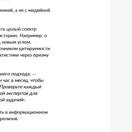
енней, а не с медийной
ать целый спектр
историю. Например, о
 новым углом,
сточником цитируемости
атистики через призму
много подхода, —
 час в месяц, чтобы
. Проверьте каждый
кой экспертов для
ой задачей
».
ать в информационном
релизов.