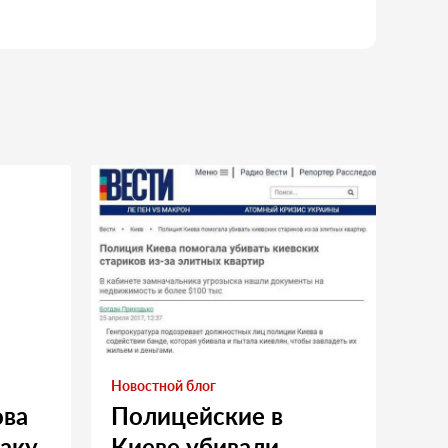
Новостной блог
ова
Полицейские в
таку
Киеве убивали