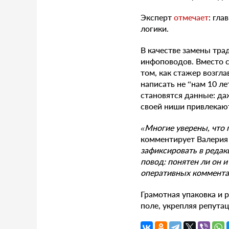
Эксперт
отмечает
: гла
логики.
В качестве замены тра
инфоповодов. Вместо с
том, как стажер возгл
написать не “нам 10 л
становятся данные: да
своей ниши привлекаю
«Многие уверены, что 
комментирует Валерия 
зафиксировать в редак
повод: понятен ли он и
оперативных комментар
Грамотная упаковка и
поле, укрепляя репута