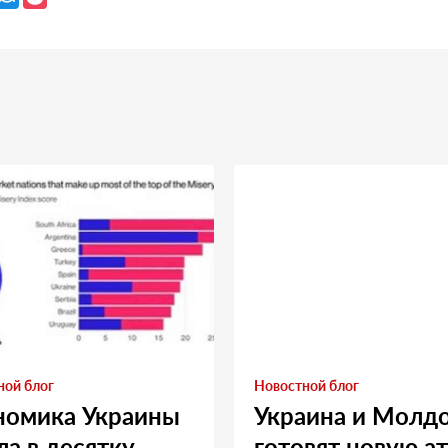
ной блог
Новостной блог
номика Украины
Украина и Молд
а в десятку
готовят новую а