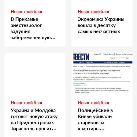
Новостной блог
Новостной блог
В Прикамье
Экономика Украины
анестезиолог
вошла в десятку
задушил
самых несчастных
забеременевшую
медсестру
Новостной блог
Новостной блог
Украина и Молдова
Полицейские в
готовят новую атаку
Киеве убивали
на Приднестровье.
стариков за
Тирасполь просит
квартиры…
Москву о помощи