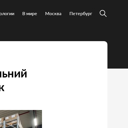
ологии
В мире
Москва
Петербург
льний
к