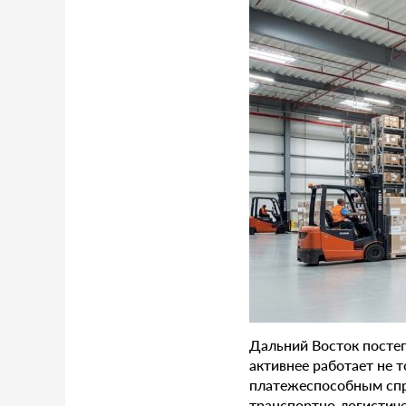
Дальний Восток постеп
активнее работает не 
платежеспособным спр
транспортно‑логистиче