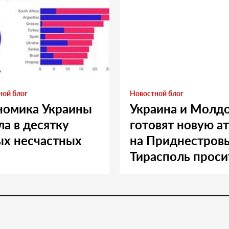
ной блог
Новостной блог
номика Украины
Украина и Молд
а в десятку
готовят новую а
ых несчастных
на Приднестровь
Тирасполь проси
Москву о помощ