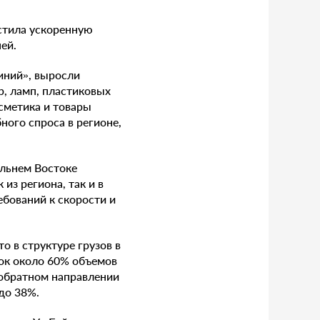
стила ускоренную
ей.
Линий», выросли
р, ламп, пластиковых
сметика и товары
ного спроса в регионе,
альнем Востоке
из региона, так и в
ебований к скорости и
о в структуре грузов в
ток около 60% объемов
 обратном направлении
до 38%.