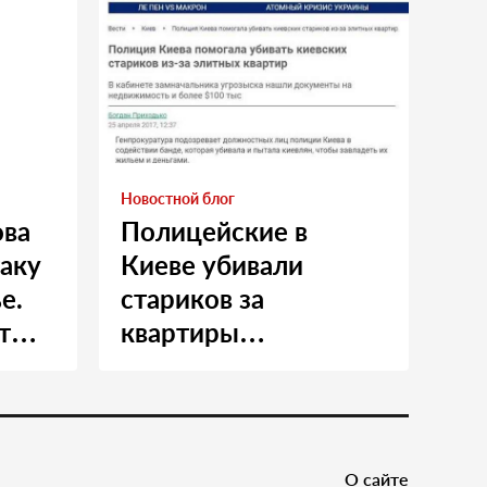
Новостной блог
ова
Полицейские в
таку
Киеве убивали
е.
стариков за
т
квартиры…
и
О сайте