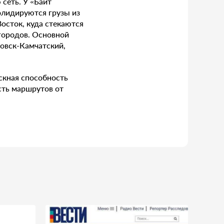
сеть. У «Байт
солидируются грузы из
осток, куда стекаются
 городов. Основной
ловск-Камчатский,
скная способность
ость маршрутов от