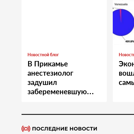
Новостной блог
Новост
В Прикамье
Эко
анестезиолог
вошл
задушил
сам
забеременевшую
медсестру