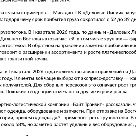
азательных примеров — Магадан. ГК «Деловые Линии» запу
агодаря чему срок прибытия груза сократился с 52 до 39 дн
грузопотока. В I квартале 2026 года, по данным «Деловых 
Дальнего Востока автозапчастей, в том числе хрупких — фа
 автостёкол. В обратном направлении заметно прибавили ко
говорит о расширении ассортимента и росте платежеспособ
как транзитной точки.
а: в I квартале 2026 года количество авиаотправлений на Д
 году. Клиенты всё чаще выбирают экспресс-доставку — как 
 получателей. Для сборных перевозок это означает рост тр
в. Похожие тенденции отмечают и другие игроки рынка.
ртно-логистической компании «Байт Транзит» рассказали, чт
т одежда, оборудование и запчасти. При отправке на Вос
егории, причём одежда даёт примерно треть грузопотока. В
 около 58%, но заметно растет удельный вес оборудования, 