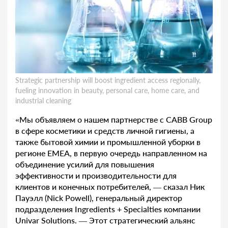
Strategic partnership will boost ingredient access regionally,
fueling innovation in beauty, personal care, home care, and
industrial cleaning
«Мы объявляем о нашем партнерстве с CABB Group
в сфере косметики и средств личной гигиены, а
также бытовой химии и промышленной уборки в
регионе EMEA, в первую очередь направленном на
объединение усилий для повышения
эффективности и производительности для
клиентов и конечных потребителей, — сказал Ник
Пауэлл (Nick Powell), генеральный директор
подразделения Ingredients + Specialties компании
Univar Solutions. — Этот стратегический альянс