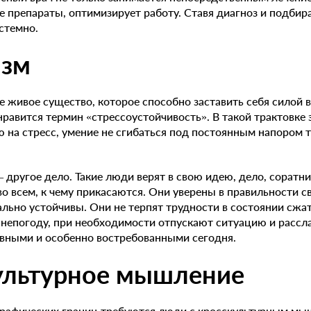
е препараты, оптимизирует работу. Ставя диагноз и подбира
стемно.
изм
е живое существо, которое способно заставить себя силой в
нравится термин «стрессоустойчивость». В такой трактовке 
 на стресс, умение не сгибаться под постоянным напором т
 другое дело. Такие люди верят в свою идею, дело, соратн
 всем, к чему прикасаются. Они уверены в правильности св
льно устойчивы. Они не терпят трудности в состоянии сжа
 непогоду, при необходимости отпускают ситуацию и рассл
ивными и особенно востребованными сегодня.
культурное мышление
графических границ требуются люди с кросскультурным мы