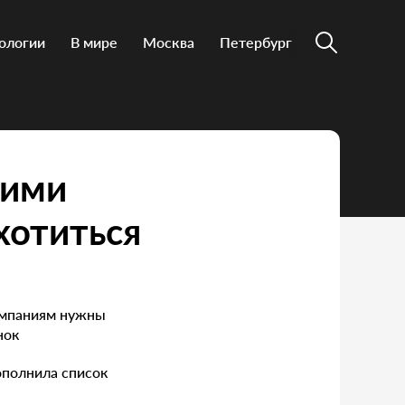
ологии
В мире
Москва
Петербург
кими
хотиться
Компаниям нужны
нок
ополнила список