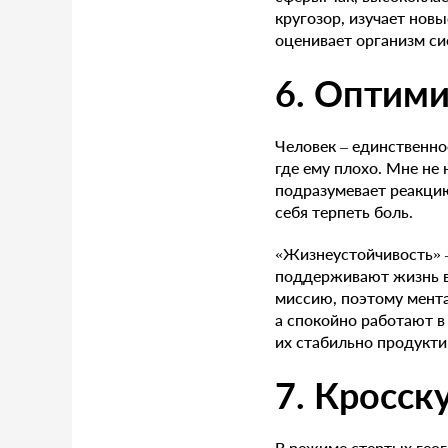
кругозор, изучает новы
оценивает организм си
6. Оптим
Человек – единственно
где ему плохо. Мне не 
подразумевает реакцию
себя терпеть боль.
«Жизнеустойчивость» –
поддерживают жизнь во
миссию, поэтому мента
а спокойно работают в
их стабильно продукт
7. Кросс
В режиме стертых гео