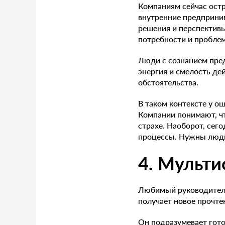
Компаниям сейчас ост
внутренние предприним
решения и перспективы
потребности и проблем
Люди с сознанием пред
энергия и смелость дей
обстоятельства.
В таком контексте у ош
Компании понимают, чт
страхе. Наоборот, сег
процессы. Нужны люди,
4. Мульт
Любимый руководителя
получает новое прочте
Он подразумевает гото