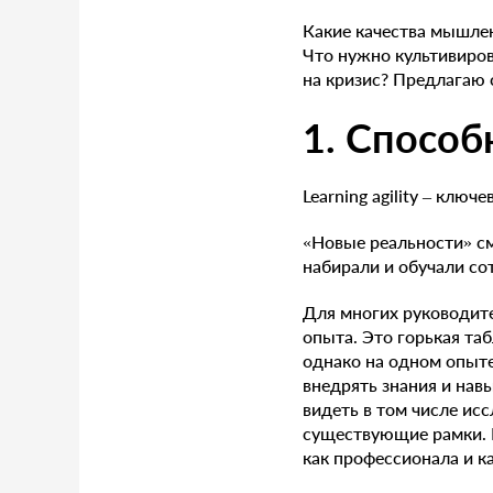
Какие качества мышле
Что нужно культивиров
на кризис? Предлагаю 
1. Способ
Learning agility – клю
«Новые реальности» см
набирали и обучали со
Для многих руководите
опыта. Это горькая та
однако на одном опыте
внедрять знания и нав
видеть в том числе исс
существующие рамки. И
как профессионала и к