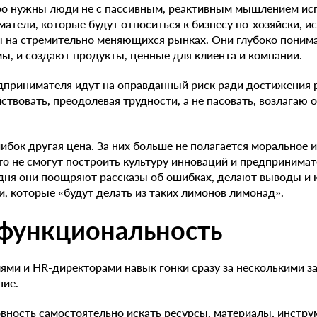
ро нужны люди не с пассивным, реактивным мышлением исп
атели, которые будут относиться к бизнесу по-хозяйски, и
 на стремительно меняющихся рынках. Они глубоко понима
ы, и создают продукты, ценные для клиента и компании.
принимателя идут на оправданный риск ради достижения ре
ствовать, преодолевая трудности, а не пасовать, возлагаю 
ибок другая цена. За них больше не полагается моральное и
о не смогут построить культуру инноваций и предпринима
одня они поощряют рассказы об ошибках, делают выводы и 
 которые «будут делать из таких лимонов лимонад».
ифункциональность
ми и HR-директорами навык гонки сразу за несколькими за
ние.
вность самостоятельно искать ресурсы, материалы, инстру