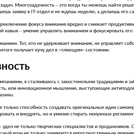
 задач. Многозадачность – это когда ты можешь найти реш
ешь заявку в IT-отдел и не ждешь неделю, а делаешь его с
реключение фокуса внимания вредно и снижает продуктивн
 навык – умение управлять вниманием и фокусировать его
манием. Тот, кто не удерживает внимание, не управляет соб
 итоге получает кучу дел в «тлеющем» состоянии.
вность
омпаниями, я сталкиваюсь с закостенелыми традициями и 
сть, или инновационное мышление, выступающее антиподо
азаны.
не только способность создавать оригинальные идеи самому,
ировать и внедрять, но и умение стирать ненужные регламен
– удел не только творческих специалистов и продажников. О
ссный врач не только занимается непосредственным лечени