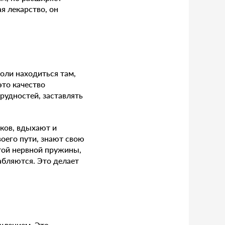
я лекарство, он
оли находиться там,
это качество
рудностей, заставлять
иков, вдыхают и
оего пути, знают свою
той нервной пружины,
абляются. Это делает
шлением. Это