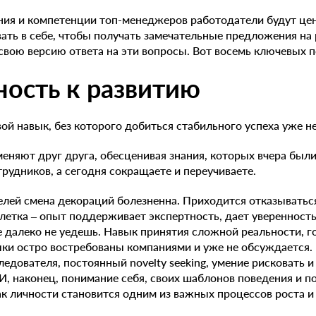
ния и компетенции топ-менеджеров работодатели будут це
ать в себе, чтобы получать замечательные предложения на 
свою версию ответа на эти вопросы. Вот восемь ключевых п
ность к развитию
чевой навык, без которого добиться стабильного успеха уже н
еняют друг друга, обесценивая знания, которых вчера были
трудников, а сегодня сокращаете и переучиваете.
лей смена декораций болезненна. Приходится отказываться
блетка – опыт поддерживает экспертность, дает уверенность
 далеко не уедешь. Навык принятия сложной реальности, го
ыки остро востребованы компаниями и уже не обсуждается.
ледователя, постоянный novelty seeking, умение рисковать и
, наконец, понимание себя, своих шаблонов поведения и п
ак личности становится одним из важных процессов роста и