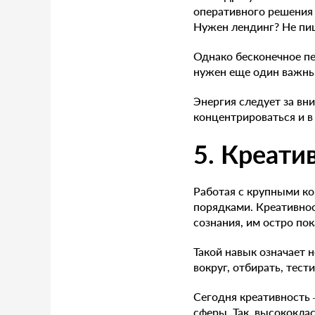
оперативного решения
Нужен лендинг? Не пиш
Однако бесконечное пе
нужен еще один важный
Энергия следует за вни
концентрироваться и в
5. Креати
Работая с крупными к
порядками. Креативно
сознания, им остро пок
Такой навык означает 
вокруг, отбирать, тест
Сегодня креативность 
сферы. Так, высококла