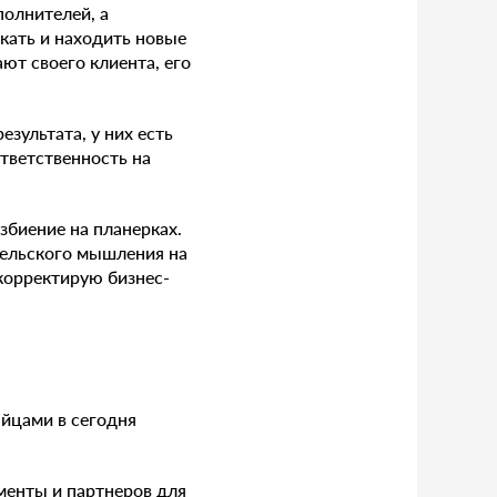
олнителей, а
скать и находить новые
ют своего клиента, его
зультата, у них есть
ответственность на
збиение на планерках.
тельского мышления на
корректирую бизнес-
йцами в сегодня
менты и партнеров для