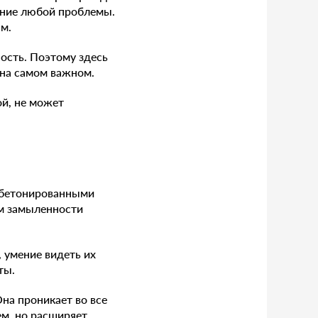
ение любой проблемы.
ам.
ость. Поэтому здесь
 на самом важном.
ой, не может
забетонированными
м замыленности
 умение видеть их
ты.
на проникает во все
ем, но расширяет