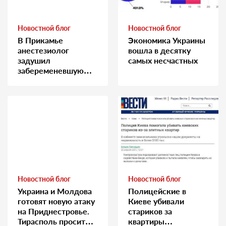
Новостной блог
Новостной блог
В Прикамье
Экономика Украины
анестезиолог
вошла в десятку
задушил
самых несчастных
забеременевшую
медсестру
Новостной блог
Новостной блог
Украина и Молдова
Полицейские в
готовят новую атаку
Киеве убивали
на Приднестровье.
стариков за
Тирасполь просит
квартиры…