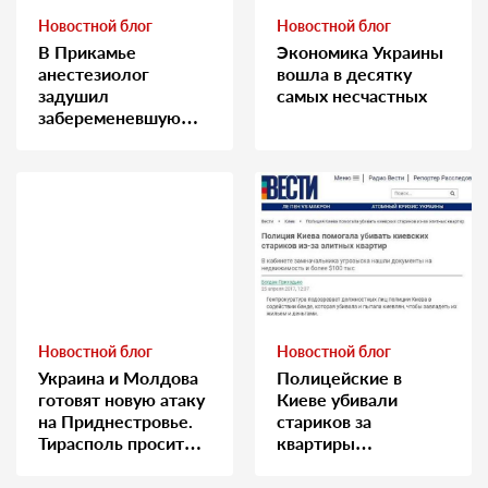
Новостной блог
Новостной блог
В Прикамье
Экономика Украины
анестезиолог
вошла в десятку
задушил
самых несчастных
забеременевшую
медсестру
Новостной блог
Новостной блог
Украина и Молдова
Полицейские в
готовят новую атаку
Киеве убивали
на Приднестровье.
стариков за
Тирасполь просит
квартиры…
Москву о помощи