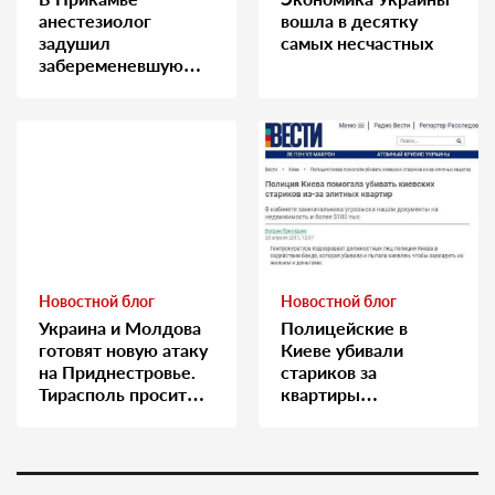
анестезиолог
вошла в десятку
задушил
самых несчастных
забеременевшую
медсестру
Новостной блог
Новостной блог
Украина и Молдова
Полицейские в
готовят новую атаку
Киеве убивали
на Приднестровье.
стариков за
Тирасполь просит
квартиры…
Москву о помощи