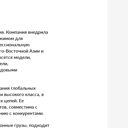
ия. Компания внедрила
ежимом для
фессиональную
о-Восточной Азии и
осятся модели,
ели,
редовыми
ания глобальных
и высокого класса, в
х цепей. Ее
тов, совместима с
ению с конкурентами.
тонные грузы, подходит