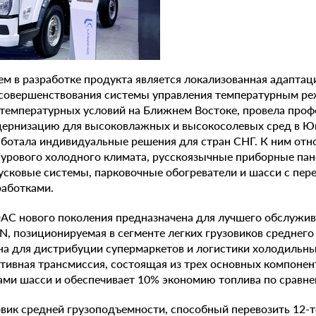
 в разработке продукта является локализованная адаптац
совершенствования системы управления температурным р
температурных условий на Ближнем Востоке, провела про
ернизацию для высоковлажных и высокосолевых сред в Юг
аботала индивидуальные решения для стран СНГ. К ним отн
урового холодного климата, русскоязычные приборные пан
усковые системы, парковочные обогреватели и шасси с пе
аботками.
AC нового поколения предназначена для лучшего обслужив
N, позиционируемая в сегменте легких грузовиков среднего 
а для дистрибуции супермаркетов и логистики холодильны
тивная трансмиссия, состоящая из трех основных компонен
ми шасси и обеспечивает 10% экономию топлива по сравн
вик средней грузоподъемности, способный перевозить 12-