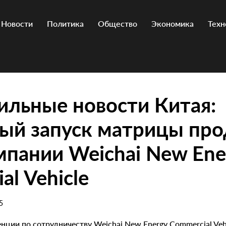
Новости
Политика
Общество
Экономика
Техн
льные новости Китая:
ый запуск матрицы про
пании Weichai New Ene
al Vehicle
5
нции по сотрудничеству Weichai New Energy Commercial Ve