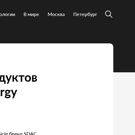
ологии
В мире
Москва
Петербург
дуктов
rgy
hicle бренд SDAC