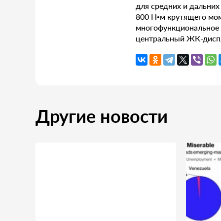
для средних и дальни
800 Н•м крутящего мо
многофункциональное р
центральный ЖК-диспл
Другие новости