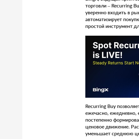
торговли – Recurring B
уверенно входить в ры
автоматизирует покуп
простой инструмент д
Recurring Buy позволя
ежечасно, ежедневно, 
постепенно формироват
ценовое движение. Рас
уменьшает среднюю цен