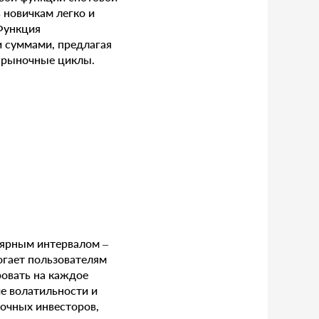
ь новичкам легко и
Функция
 суммами, предлагая
ь рыночные циклы.
лярным интервалом –
огает пользователям
ровать на каждое
ие волатильности и
рочных инвесторов,