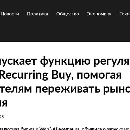
Новости
Политика
Общество
Экономика
Техн
пускает функцию регул
Recurring Buy, помогая
ателям переживать рын
ия
25
валютная биржа и Web3 AI-компания, объявила о запуске н