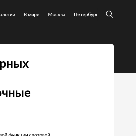
ологии
В мире
Москва
Петербург
ярных
очные
овой функции спотовой