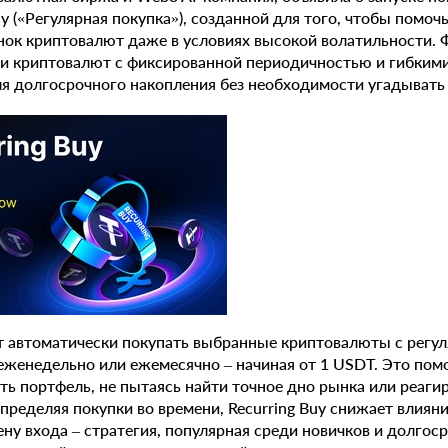
uy («Регулярная покупка»), созданной для того, чтобы помоч
нок криптовалют даже в условиях высокой волатильности. 
ки криптовалют с фиксированной периодичностью и гибкими
ля долгосрочного накопления без необходимости угадыват
ет автоматически покупать выбранные криптовалюты с регу
еженедельно или ежемесячно – начиная от 1 USDT. Это пом
ь портфель, не пытаясь найти точное дно рынка или реаги
пределяя покупки во времени, Recurring Buy снижает влиян
у входа – стратегия, популярная среди новичков и долгос