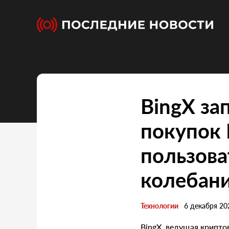
BingX за
покупок 
пользов
колебан
Технологии
6 декабря 20
BingX, ведущая крипто