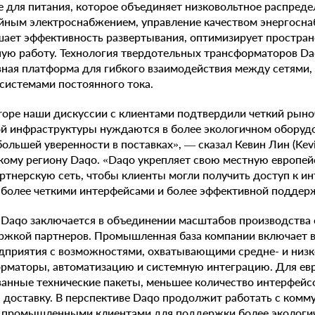
е для питания, которое объединяет низковольтное распреде
ойным электроснабжением, управление качеством энергосна
ает эффективность развертывания, оптимизирует простра
ную работу. Технология твердотельных трансформаторов Da
вная платформа для гибкого взаимодействия между сетями, 
системами постоянного тока.
rope наши дискуссии с клиентами подтвердили четкий рыно
ой инфраструктуры нуждаются в более экологичном оборуд
ольшей уверенности в поставках», — сказал Кевин Лин (Kevi
кому региону Daqo. «Daqo укрепляет свою местную европе
ртнерскую сеть, чтобы клиенты могли получить доступ к и
 более четкими интерфейсами и более эффективной поддер
 Daqo заключается в объединении масштабов производства 
ржкой партнеров. Промышленная база компании включает в
дприятия с возможностями, охватывающими средне- и низк
орматоры, автоматизацию и системную интеграцию. Для евр
анные технические пакеты, меньшее количество интерфейс
 доставку. В перспективе Daqo продолжит работать с ком
и промышленными клиентами для поддержки более экологи