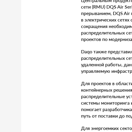
Центральным продукто
сети (RMU) DQS Air Ser
прерыванием, DQS Air 
в электрических сетях
сокращения необходим
распределительных се
проектов по модерниза
Daqo также представи
распределительных сет
удаленной работы, да
управляемую инфрастр
Для проектов в област
контейнерных решения
распределительные уст
системы мониторинга и
помогает разработчика
путь от поставки до по
Для энергоемких сект