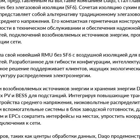
м, представленным на выставке компанией Daqo, стал глав
ies без элегазовой изоляции (SF6). Сочетая изоляцию сухим
представляет собой альтернативу традиционному элегазово
 среднего напряжения. Его компактная герметичная констру
ости в техническом обслуживании и обеспечения надежной
тей, подключений возобновляемых источников энергии, пр
ции сети.
ла свой новейший RMU без SF6 с воздушной изоляцией для
ей. Разработанное для гибкости конфигурации, интеллекту
нное решение поддерживает клиентов, ищущих экологически
уктуру распределения электроэнергии.
и возобновляемых источников энергии и хранения энергии D
х PV и BESS для подстанций. Интегрируя повышающие тра
ройства среднего напряжения, низковольтные распределит
 вспомогательные системы в блок заводской готовности, 
м и EPCs сократить интерфейсы на местах, упростить коор
дключения к сети.
оров, таких как центры обработки данных, Daqo продемон