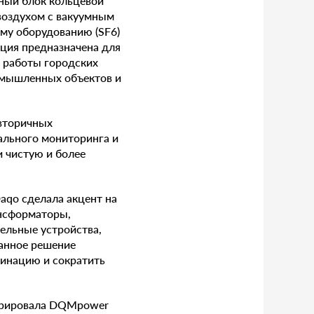
ный блок кольцевой
 воздухом с вакуумным
му оборудованию (SF6)
кция предназначена для
 работы городских
омышленных объектов и
 вторичных
ального мониторинга и
 чистую и более
aqo сделала акцент на
нсформаторы,
ельные устройства,
данное решение
динацию и сократить
стрировала DQMpower