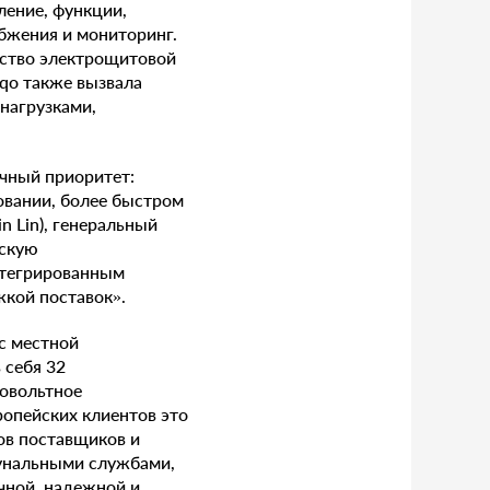
ление, функции,
бжения и мониторинг.
нство электрощитовой
qo также вызвала
нагрузками,
чный приоритет:
овании, более быстром
n Lin), генеральный
йскую
нтегрированным
жкой поставок».
с местной
 себя 32
овольтное
опейских клиентов это
ов поставщиков и
мунальными службами,
чной, надежной и