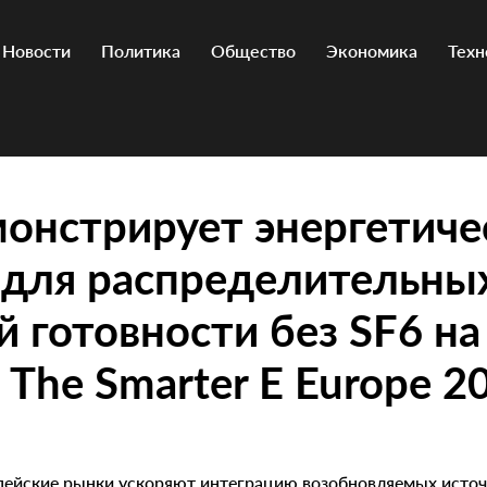
Новости
Политика
Общество
Экономика
Техн
онстрирует энергетиче
для распределительных
й готовности без SF6 на
 The Smarter E Europe 2
опейские рынки ускоряют интеграцию возобновляемых источ