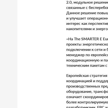
2.0, модульное решени
связанные с беспереб
Данное решение повыш
и улучшает операцион
интерес как перспекти
накопителями и энерго
«На The SMARTER E Eu
проекты энергетическ
подключении к сети и б
менеджер по европейс
координационную и па
техническим пакетам с
Европейская стратегия
координацией и подде
производственных пре
оборудование, трансф
означает скоординиров
более контролируемую
разработчиками, EPC 