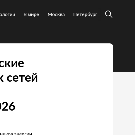
ологии
В мире
Москва
Петербург
ские
 сетей
026
ников энергии,