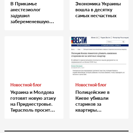
В Прикамье
Экономика Украины
анестезиолог
вошла в десятку
задушил
самых несчастных
забеременевшую
медсестру
Новостной блог
Новостной блог
Украина и Молдова
Полицейские в
готовят новую атаку
Киеве убивали
на Приднестровье.
стариков за
Тирасполь просит
квартиры…
Москву о помощи