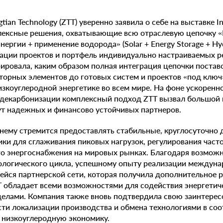
ian Technology (ZTT) уверенно заявила о себе на выставке In
плексные решения, охватывающие всю отраслевую цепочку «
нергии + применение водорода» (Solar + Energy Storage + Hy
ации проектов и портфель индивидуально настраиваемых р
ровала, каким образом полная интеграция цепочки постав
торных элементов до готовых систем и проектов «под ключ
зкоуглеродной энергетике во всем мире. На фоне ускоренн
 декарбонизации комплексный подход ZTT вызвал большой 
ут надежных и финансово устойчивых партнеров.
нему стремится предоставлять стабильные, круглосуточно 
ики для сглаживания пиковых нагрузок, регулирования част
го энергоснабжения на мировых рынках. Благодаря возмож
ологического цикла, успешному опыту реализации междуна
ся партнерской сети, которая получила дополнительное р
ZTT обладает всеми возможностями для содействия энергетич
ределами. Компания также вновь подтвердила свою заинтерес
сти локализации производства и обмена технологиями в соо
 низкоуглеродную экономику.