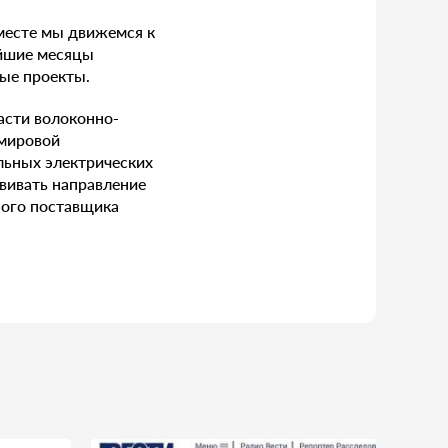
месте мы движемся к
айшие месяцы
ые проекты.
асти волоконно-
 мировой
льных электрических
звивать направление
ного поставщика