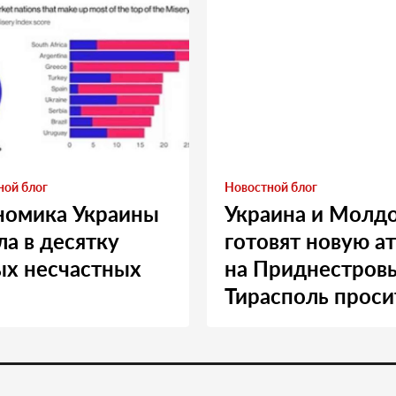
ной блог
Новостной блог
номика Украины
Украина и Молд
а в десятку
готовят новую а
ых несчастных
на Приднестровь
Тирасполь проси
Москву о помощ