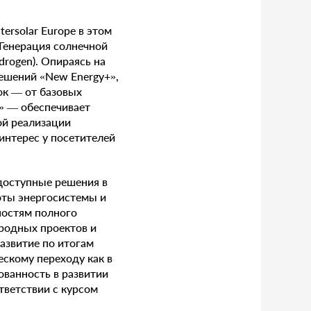
tersolar Europe в этом
Генерация солнечной
drogen). Опираясь на
ешений «New Energy+»,
ок — от базовых
» — обеспечивает
ой реализации
интерес у посетителей
доступные решения в
оты энергосистемы и
ностям полного
родных проектов и
азвитие по итогам
ескому переходу как в
ованность в развитии
тветствии с курсом