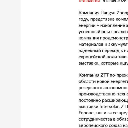
Технологии
4 июля 2026
Компания Jiangsu Zhongt
году, представив ком
энергии + накопление э
успешный опыт реализ
компания продемонстри
материалов и аккумуля
надежный переход к ни
европейской политики
выставки, которые ищ
Компания ZTT по-преж
области новой энергет
резервного автономно
производственно-техн
постоянно расширяющей
выставки Intersolar, 
Европе, так и за ее п
сотрудничества в обла
Европейского союза на