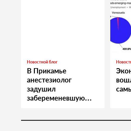
Новостной блог
Новост
В Прикамье
Эко
анестезиолог
вошл
задушил
сам
забеременевшую
медсестру