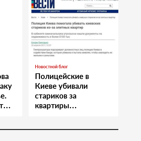
Новостной блог
ова
Полицейские в
таку
Киеве убивали
е.
стариков за
т
квартиры…
и