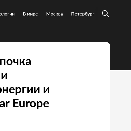
ологии
В мире
Москва
Петербург
епочка
ии
энергии и
ar Europe