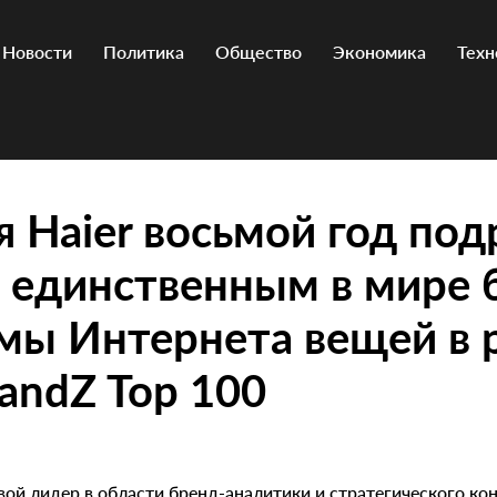
Новости
Политика
Общество
Экономика
Техн
 Haier восьмой год под
 единственным в мире
мы Интернета вещей в 
randZ Top 100
вой лидер в области бренд-аналитики и стратегического ко