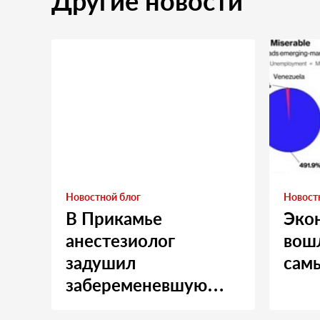
Другие новости
Новостной блог
Новост
В Прикамье
Эко
анестезиолог
вошл
задушил
сам
забеременевшую
медсестру