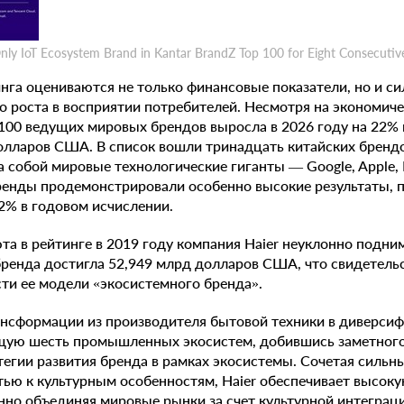
ly IoT Ecosystem Brand in Kantar BrandZ Top 100 for Eight Consecutive
нга оцениваются не только финансовые показатели, но и сил
 роста в восприятии потребителей. Несмотря на экономиче
100 ведущих мировых брендов выросла в 2026 году на 22% 
долларов США. В список вошли тринадцать китайских брендо
 собой мировые технологические гиганты — Google, Apple, M
ренды продемонстрировали особенно высокие результаты, п
2% в годовом исчислении.
та в рейтинге в 2019 году компания Haier неуклонно подним
 бренда достигла 52,949 млрд долларов США, что свидетель
ти ее модели «экосистемного бренда».
рансформации из производителя бытовой техники в диверс
ую шесть промышленных экосистем, добившись заметного
тегии развития бренда в рамках экосистемы. Сочетая сильн
тью к культурным особенностям, Haier обеспечивает высоку
нно объединяя мировые рынки за счет культурной интеграц