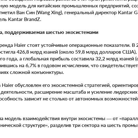
ичную модель для китайских промышленных предприятий, 
метил Ван Син (Wang Xing), генеральный директор Kantar Gr
ль Kantar BrandZ.
а, поддерживаемая шестью экосистемами
ренда Haier стоят устойчивые операционные показатели. В 
остигла 426,8 млрд юаней (около 59,8 млрд долларов США),
о года, а глобальная прибыль составила 32,2 млрд юаней (
ившись на 6,7% в годовом исчислении, что свидетельствуе
овиях сложной конъюнктуры.
 Haier обусловлен его экосистемной стратегией, ориентиро
деятельности, расширение масштаба и усиление лидерских
собность зависит не столько от автономных возможностей
ла модель взаимодействия внутри экосистемы — от «паралл
нической структуре», разделив три сектора на шесть пром