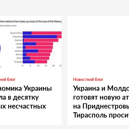
ной блог
Новостной блог
номика Украины
Украина и Молд
а в десятку
готовят новую а
ых несчастных
на Приднестровь
Тирасполь проси
Москву о помощ