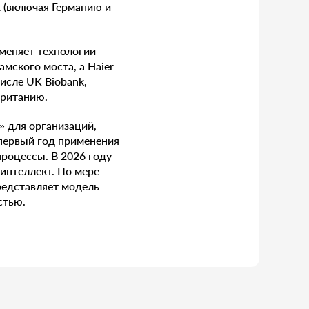
 (включая Германию и
именяет технологии
мского моста, а Haier
исле UK Biobank,
британию.
 для организаций,
«первый год применения
процессы. В 2026 году
интеллект. По мере
редставляет модель
стью.