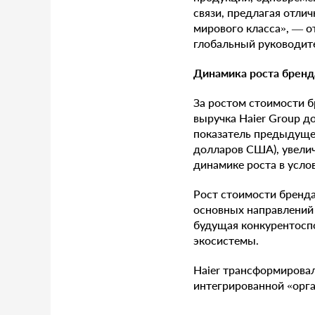
связи, предлагая отл
мирового класса», — от
глобальный руководите
Динамика роста бренд
За ростом стоимости б
выручка Haier Group д
показатель предыдущег
долларов США), увелич
динамике роста в усл
Рост стоимости бренда
основных направлений 
будущая конкурентоспо
экосистемы.
Haier трансформирова
интегрированной «орга