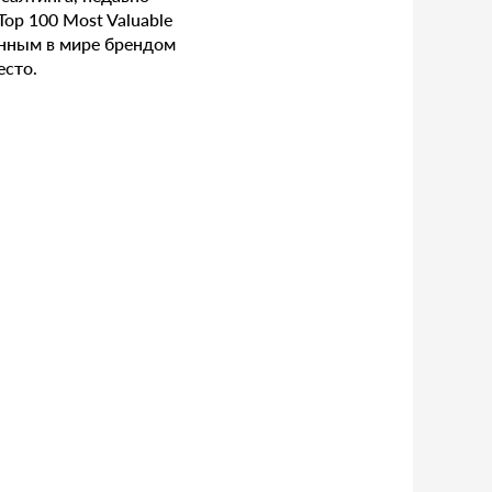
op 100 Most Valuable
венным в мире брендом
есто.