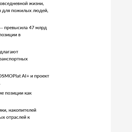
повседневной жизни,
я для пожилых людей,
 — превысила 47 млрд
позиции в
едлагают
транспортных
OSMOPlat AI+ и проект
.
щие позиции как
ики, накопителей
ых отраслей к