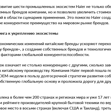
звитие шести промышленных экосистем Haier не только о
емных брендов компании, но и позволило увеличить стоимос
 в области сценариев применения. Это помогло Haier созд
е конкурентное преимущество на мировом рынке брендов.
инга к укреплению экосистемы
ономических изменений китайские бренды ускоряют перехо
у брендов», а создание собственных брендов и технологич
 факторами глобальной конкурентоспособности.
к означает не столько конкуренцию с другими, сколько зав
к китайскому производству. Компания Haier первой пошла по
 OEM-модели в пользу долгосрочной стратегии развития соб
собственную глобальную основу и проложила дорогу для дру
лена в более чем 200 странах и регионах мира и уже 17 лет
м рейтинге производителей крупной бытовой техники по вер
вое место в восьми странах (включая США и Таиланд), трет