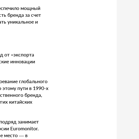
беспечило мощный
ть бренда за счет
ать уникальное и
д от «экспорта
еские инновации
оевание глобального
 этому пути в 1990-х
ственного бренда,
гих китайских
 подряд занимает
сии Euromonitor.
ье место — в