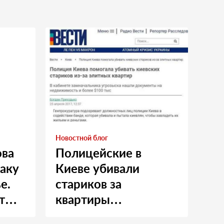
Новостной блог
ова
Полицейские в
таку
Киеве убивали
е.
стариков за
т
квартиры…
и