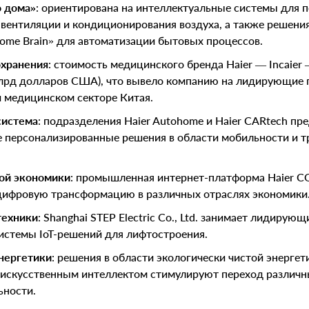
о дома»
: ориентирована на интеллектуальные системы для 
 вентиляции и кондиционирования воздуха, а также решени
Home Brain» для автоматизации бытовых процессов.
охранения
: стоимость медицинского бренда Haier — Incaier
млрд долларов США), что вывело компанию на лидирующие 
 медицинском секторе Китая.
система
: подразделения Haier Autohome и Haier CARtech пр
 персонализированные решения в области мобильности и 
ой экономики
: промышленная интернет-платформа Haier C
цифровую трансформацию в различных отраслях экономики
техники
: Shanghai STEP Electric Co., Ltd. занимает лидирую
истемы IoT-решений для лифтостроения.
нергетики
: решения в области экологически чистой энергет
с искусственным интеллектом стимулируют переход различн
ьности.