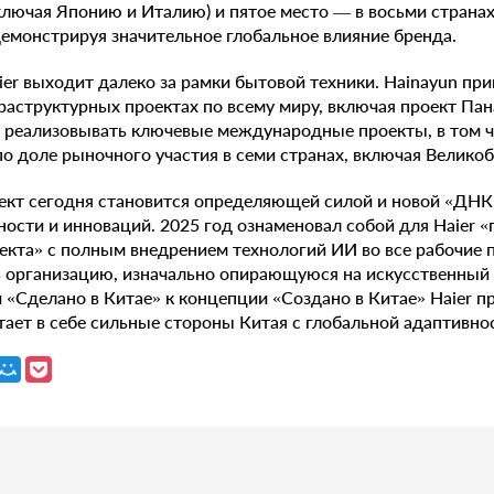
ключая Японию и Италию) и пятое место — в восьми странах
емонстрируя значительное глобальное влияние бренда.
ier выходит далеко за рамки бытовой техники. Hainayun пр
раструктурных проектах по всему миру, включая проект Пана
 реализовывать ключевые международные проекты, в том ч
по доле рыночного участия в семи странах, включая Велико
ект сегодня становится определяющей силой и новой «ДНК»
ости и инноваций. 2025 год ознаменовал собой для Haier 
екта» с полным внедрением технологий ИИ во все рабочие 
ь организацию, изначально опирающуюся на искусственный 
 «Сделано в Китае» к концепции «Создано в Китае» Haier п
етает в себе сильные стороны Китая с глобальной адаптивно