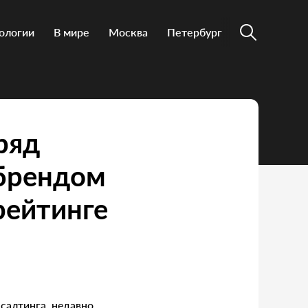
ологии
В мире
Москва
Петербург
ряд
 брендом
рейтинге
нсалтинга, недавно