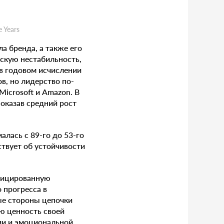
 Years
а бренда, а также его
скую нестабильность,
в годовом исчислении
в, но лидерство по-
icrosoft и Amazon. В
оказав средний рост
алась с 89-го до 53-го
ствует об устойчивости
ифицированную
 прогресса в
ые стороны цепочки
ю ценность своей
ии и эмоциональной