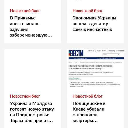
Новостной блог
Новостной блог
В Прикамье
Экономика Украины
анестезиолог
вошла в десятку
задушил
самых несчастных
забеременевшую
медсестру
Новостной блог
Новостной блог
Украина и Молдова
Полицейские в
готовят новую атаку
Киеве убивали
на Приднестровье.
стариков за
Тирасполь просит
квартиры…
Москву о помощи