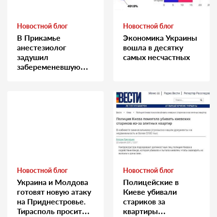
Новостной блог
Новостной блог
В Прикамье
Экономика Украины
анестезиолог
вошла в десятку
задушил
самых несчастных
забеременевшую
медсестру
Новостной блог
Новостной блог
Украина и Молдова
Полицейские в
готовят новую атаку
Киеве убивали
на Приднестровье.
стариков за
Тирасполь просит
квартиры…