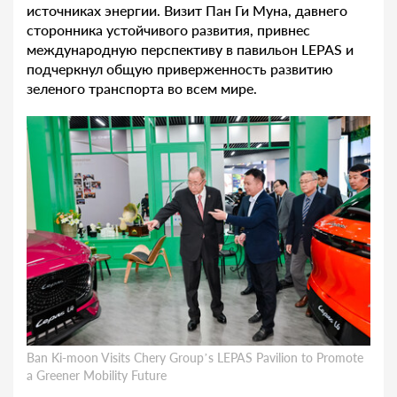
источниках энергии. Визит Пан Ги Муна, давнего
сторонника устойчивого развития, привнес
международную перспективу в павильон LEPAS и
подчеркнул общую приверженность развитию
зеленого транспорта во всем мире.
Ban Ki-moon Visits Chery Group’s LEPAS Pavilion to Promote
a Greener Mobility Future