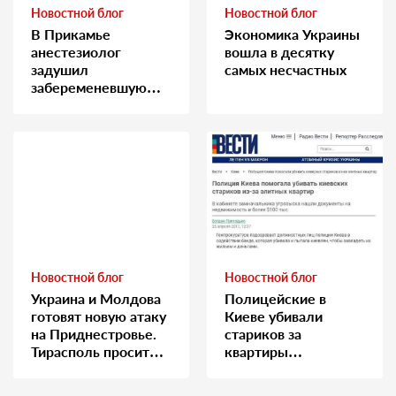
Новостной блог
Новостной блог
В Прикамье
Экономика Украины
анестезиолог
вошла в десятку
задушил
самых несчастных
забеременевшую
медсестру
Новостной блог
Новостной блог
Украина и Молдова
Полицейские в
готовят новую атаку
Киеве убивали
на Приднестровье.
стариков за
Тирасполь просит
квартиры…
Москву о помощи