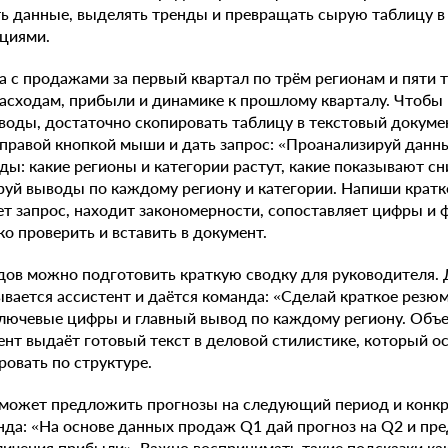
ь данные, выделять тренды и превращать сырую таблицу в 
циями.
а с продажами за первый квартал по трём регионам и пяти 
асходам, прибыли и динамике к прошлому кварталу. Чтобы 
оды, достаточно скопировать таблицу в текстовый докуме
 правой кнопкой мыши и дать запрос: «Проанализируй данн
ы: какие регионы и категории растут, какие показывают с
уй выводы по каждому региону и категории. Напиши кратко
т запрос, находит закономерности, сопоставляет цифры и
о проверить и вставить в документ.
дов можно подготовить краткую сводку для руководителя. 
ывается ассистент и даётся команда: «Сделай краткое резюм
ключевые цифры и главный вывод по каждому региону. Объ
нт выдаёт готовый текст в деловой стилистике, который ос
ровать по структуре.
т может предложить прогнозы на следующий период и конк
нда: «На основе данных продаж Q1 дай прогноз на Q2 и пр
ичения прибыли». Важно воспринимать такие подсказки как 