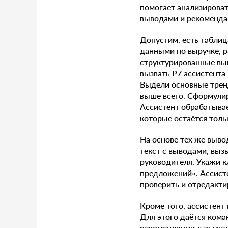
помогает анализироват
выводами и рекоменда
Допустим, есть таблиц
данными по выручке, р
структурированные выв
вызвать Р7 ассистента
Выдели основные тренд
выше всего. Сформулир
Ассистент обрабатывае
которые остаётся тольк
На основе тех же выво
текст с выводами, выз
руководителя. Укажи 
предложений». Ассисте
проверить и отредакти
Кроме того, ассистен
Для этого даётся кома
рекомендации для увел