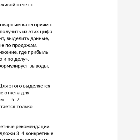
живой отчет с
товарным категориям с
получить из этих цифр
нт, выделить данные,
ые по продажам.
нижение, где прибыль
 и по делу».
 формулирует выводы,
Для этого выделяется
е отчета для
ем — 5–7
таётся только
ретные рекомендации.
едложи 3–4 конкретные
источник идей, а не