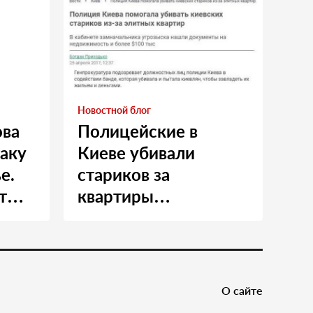
Новостной блог
ова
Полицейские в
таку
Киеве убивали
е.
стариков за
т
квартиры…
и
О сайте