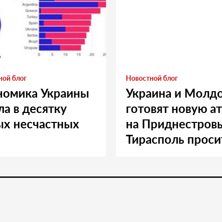
ной блог
Новостной блог
номика Украины
Украина и Молд
а в десятку
готовят новую а
ых несчастных
на Приднестровь
Тирасполь проси
Москву о помощ