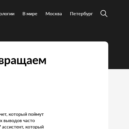
ологии
В мире
Москва
Петербург
евращаем
тчет, который поймут
х выводов часто
7 ассистент, который