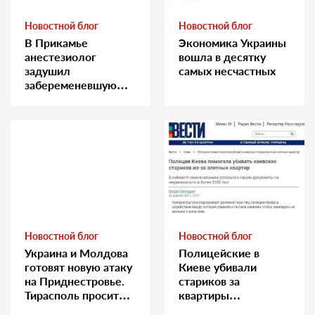
Новостной блог
Новостной блог
В Прикамье
Экономика Украины
анестезиолог
вошла в десятку
задушил
самых несчастных
забеременевшую
медсестру
Новостной блог
Новостной блог
Украина и Молдова
Полицейские в
готовят новую атаку
Киеве убивали
на Приднестровье.
стариков за
Тирасполь просит
квартиры…
Москву о помощи