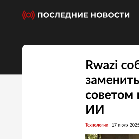
Rwazi со
заменить
советом 
ИИ
Технологии
17 июля 202