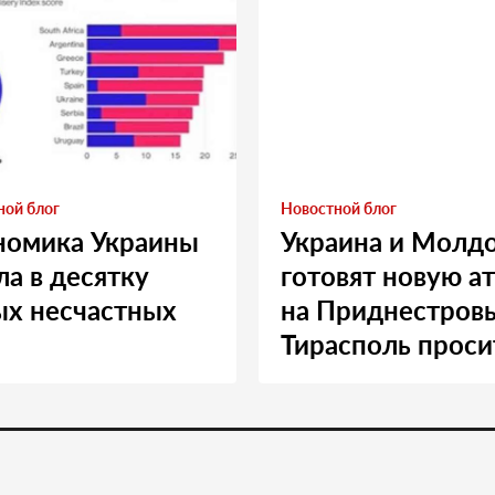
ной блог
Новостной блог
номика Украины
Украина и Молд
а в десятку
готовят новую а
ых несчастных
на Приднестровь
Тирасполь проси
Москву о помощ