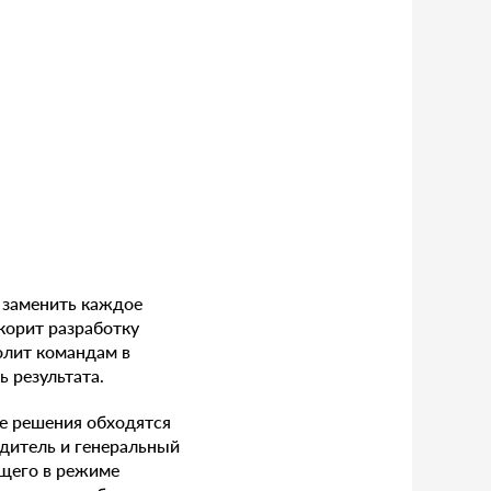
 заменить каждое
корит разработку
олит командам в
ь результата.
е решения обходятся
едитель и генеральный
ющего в режиме