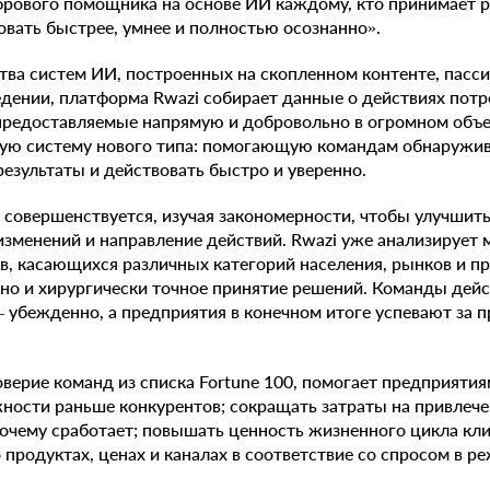
фрового помощника на основе ИИ каждому, кто принимает р
вать быстрее, умнее и полностью осознанно».
тва систем ИИ, построенных на скопленном контенте, пасс
дении, платформа Rwazi собирает данные о действиях потр
предоставляемые напрямую и добровольно в огромном объе
ную систему нового типа: помогающую командам обнаружив
результаты и действовать быстро и уверенно.
 совершенствуется, изучая закономерности, чтобы улучшит
изменений и направление действий. Rwazi уже анализирует
в, касающихся различных категорий населения, рынков и про
 но и хирургически точное принятие решений. Команды дей
 убежденно, а предприятия в конечном итоге успевают за
оверие команд из списка Fortune 100, помогает предприяти
ности раньше конкурентов; сокращать затраты на привлечен
 почему сработает; повышать ценность жизненного цикла кл
продуктах, ценах и каналах в соответствие со спросом в р