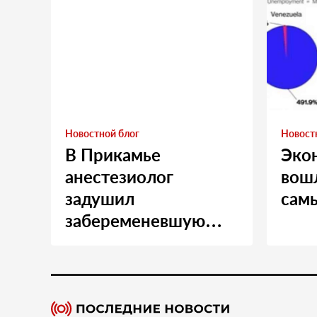
Новостной блог
Новост
В Прикамье
Эко
анестезиолог
вошл
задушил
сам
забеременевшую
медсестру