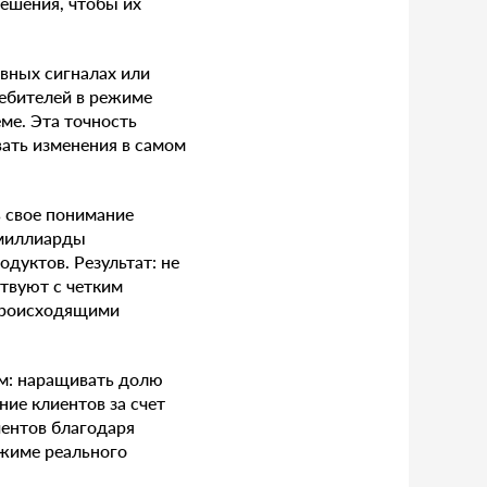
ешения, чтобы их
ивных сигналах или
ебителей в режиме
ме. Эта точность
ать изменения в самом
ь свое понимание
 миллиарды
дуктов. Результат: не
ствуют с четким
 происходящими
ям: наращивать долю
ие клиентов за счет
иентов благодаря
ежиме реального