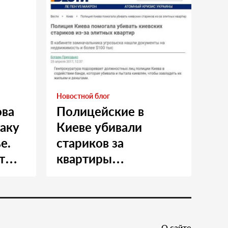
Новостной блог
ова
Полицейские в
таку
Киеве убивали
е.
стариков за
т
квартиры…
и
О сайте