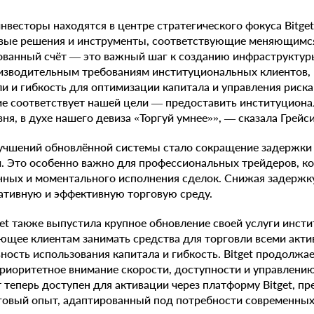
весторы находятся в центре стратегического фокуса Bitget
вые решения и инструменты, соответствующие меняющимс
ованный счёт — это важный шаг к созданию инфраструктур
зводительным требованиям институциональных клиентов,
и и гибкость для оптимизации капитала и управления риск
ие соответствует нашей цели — предоставить институцион
я, в духе нашего девиза «Торгуй умнее»», — сказала Грейси
учшений обновлённой системы стало сокращение задержки 
. Это особенно важно для профессиональных трейдеров, ко
ных и моментального исполнения сделок. Снижая задержку,
ативную и эффективную торговую среду.
et также выпустила крупное обновление своей услуги инст
ющее клиентам занимать средства для торговли всеми акти
ность использования капитала и гибкость. Bitget продолжае
риоритетное внимание скорости, доступности и управлению
теперь доступен для активации через платформу Bitget, пр
говый опыт, адаптированный под потребности современных