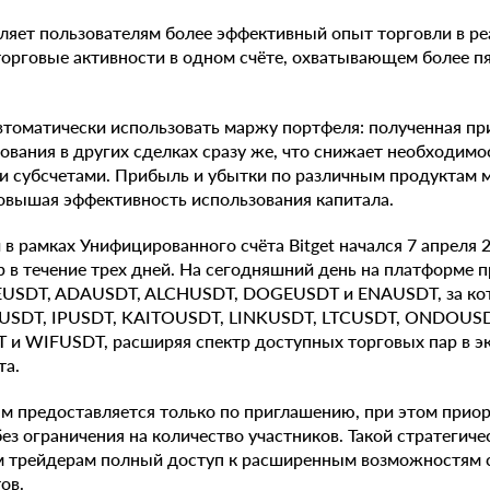
ляет пользователям более эффективный опыт торговли в ре
торговые активности в одном счёте, охватывающем более п
втоматически использовать маржу портфеля: полученная пр
ования в других сделках сразу же, что снижает необходимо
 субсчетами. Прибыль и убытки по различным продуктам м
овышая эффективность использования капитала.
 в рамках Унифицированного счёта Bitget начался 7 апреля 
 в течение трех дней. На сегодняшний день на платформе 
EUSDT, ADAUSDT, ALCHUSDT, DOGEUSDT и ENAUSDT, за ко
SDT, IPUSDT, KAITOUSDT, LINKUSDT, LTCUSDT, ONDOUSDT
 WIFUSDT, расширяя спектр доступных торговых пар в э
та.
м предоставляется только по приглашению, при этом приор
без ограничения на количество участников. Такой стратегич
м трейдерам полный доступ к расширенным возможностям
ов.