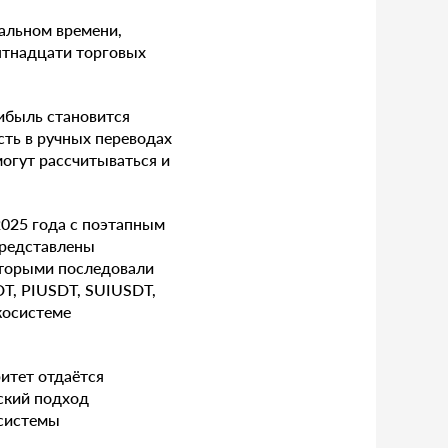
альном времени,
ятнадцати торговых
ибыль становится
сть в ручных переводах
огут рассчитываться и
2025 года с поэтапным
представлены
торыми последовали
, PIUSDT, SUIUSDT,
косистеме
итет отдаётся
еский подход
 системы