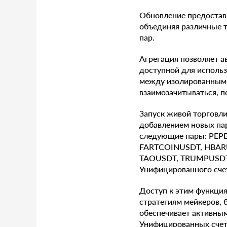
Обновление предостав
объединяя различные 
пар.
Агрегация позволяет а
доступной для использ
между изолированными
взаимозачитываться, п
Запуск живой торговли
добавлением новых пар
следующие пары: PEP
FARTCOINUSDT, HBARU
TAOUSDT, TRUMPUSDT и
Унифицированного сче
Доступ к этим функция
стратегиям мейкеров, 
обеспечивает активны
Унифицированных счет