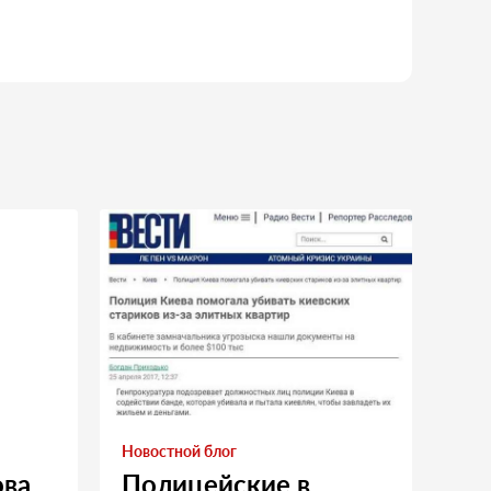
Новостной блог
ова
Полицейские в