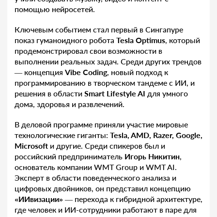
помощью нейросетей.
Ключевым событием стал первый в Сингапуре
показ гуманоидного робота
Tesla
Optimus
, который
продемонстрировал свои возможности в
выполнении реальных задач. Среди других трендов
— концепция
Vibe
Coding
, новый подход к
программированию в творческом тандеме с ИИ, и
решения в области
Smart
Lifestyle
AI
для умного
дома, здоровья и развлечений.
В деловой программе приняли участие мировые
технологические гиганты:
Tesla
, AMD
, Razer
, Google
,
Microsoft
и другие. Среди спикеров был и
российский предприниматель
Игорь Никитин
,
основатель компании WMT Group и WMT AI.
Эксперт в области поведенческого анализа и
цифровых двойников, он представил концепцию
«ИИвизации»
— перехода к гибридной архитектуре,
где человек и ИИ-сотрудники работают в паре для