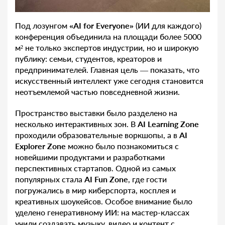
Под лозунгом
«
AI
for
Everyone
»
(ИИ для каждого)
конференция объединила на площади более 5000
м² не только экспертов индустрии, но и широкую
публику: семьи, студентов, креаторов и
предпринимателей. Главная цель — показать, что
искусственный интеллект уже сегодня становится
неотъемлемой частью повседневной жизни.
Пространство выставки было разделено на
несколько интерактивных зон. В
AI
Learning
Zone
проходили образовательные воркшопы, а в
AI
Explorer
Zone
можно было познакомиться с
новейшими продуктами и разработками
перспективных стартапов. Одной из самых
популярных стала
AI
Fun
Zone
, где гости
погружались в мир киберспорта, косплея и
креативных шоукейсов. Особое внимание было
уделено генеративному ИИ: на мастер-классах
учили создавать музыку, видео и контент с