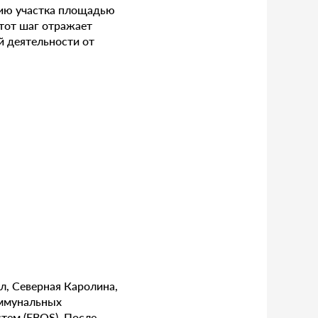
цию участка площадью
тот шаг отражает
 деятельности от
л, Северная Каролина,
оммунальных
тем (EBOS). После