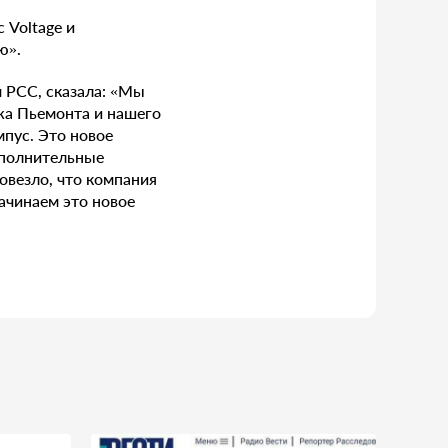
 Voltage и
ю».
м PCC, сказала: «Мы
жа Пьемонта и нашего
мпус. Это новое
ополнительные
овезло, что компания
ачинаем это новое