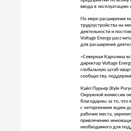
ввода в эксплуатацию 
По мере расширения м
трудоустройства на ме
деятельности и постоя
Voltage Energy рассчи
для расширения деяте
«Северная Каролина все
директор Voltage Ener
глобальную штаб-кварт
сообществу, поддержив
Кайл Пурьер (Kyle Pur
Окружной комиссии окр
благодарны за то, что 
с нетерпением ждем до
рабочие места, укрепи
привлечению инноваци
необходимого для под