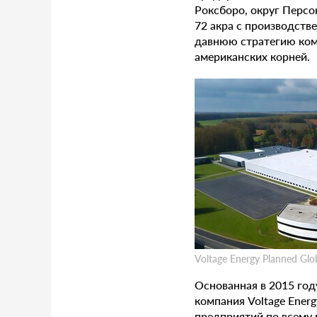
Роксборо, округ Перс
72 акра с производст
давнюю стратегию ком
американских корней.
Voltage Energy Planned Glo
Основанная в 2015 год
компания Voltage Ener
предприятий по всему 