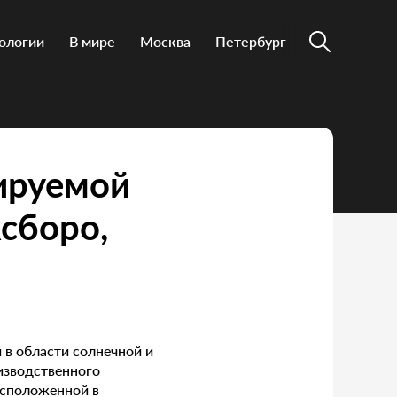
ологии
В мире
Москва
Петербург
нируемой
сборо,
й в области солнечной и
оизводственного
асположенной в