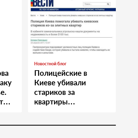
Новостной блог
ова
Полицейские в
таку
Киеве убивали
е.
стариков за
т
квартиры…
и