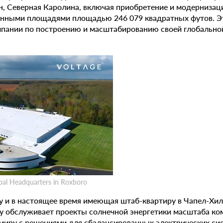
он, Северная Каролина, включая приобретение и модерниза
венными площадями площадью 246 079 квадратных футов. Э
пании по построению и масштабированию своей глобальной
bal Headquarters in Roxboro
у и в настоящее время имеющая штаб-квартиру в Чапел-Хил
gy обслуживает проекты солнечной энергетики масштаба к
миру с решениями для сбалансированных электрических сис