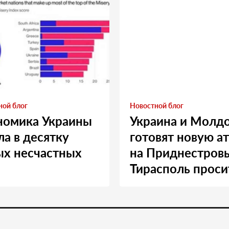
ной блог
Новостной блог
номика Украины
Украина и Молд
а в десятку
готовят новую а
ых несчастных
на Приднестровь
Тирасполь проси
Москву о помощ