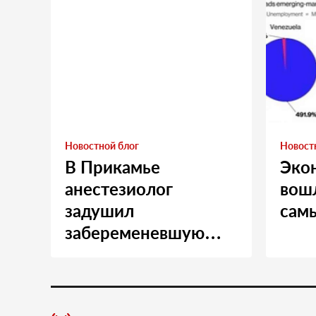
Новостной блог
Новост
В Прикамье
Эко
анестезиолог
вошл
задушил
сам
забеременевшую
медсестру