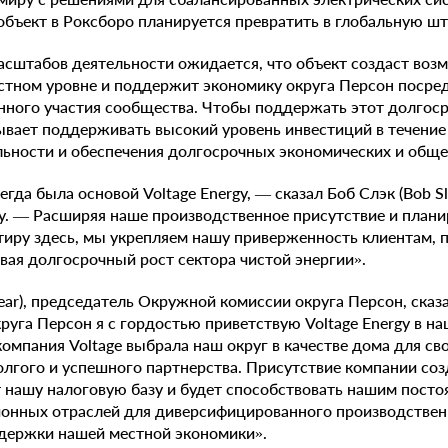
объект в Роксборо планируется превратить в глобальную ш
асштабов деятельности ожидается, что объект создаст воз
стном уровне и поддержит экономику округа Персон посре
нного участия сообщества. Чтобы поддержать этот долгоср
тывает поддерживать высокий уровень инвестиций в течени
льности и обеспечения долгосрочных экономических и обще
гда была основой Voltage Energy, — сказал Боб Слэк (Bob Sl
gy. — Расширяя наше производственное присутствие и план
иру здесь, мы укрепляем нашу приверженность клиентам, 
ая долгосрочный рост сектора чистой энергии».
year), председатель Окружной комиссии округа Персон, сказ
уга Персон я с гордостью приветствую Voltage Energy в н
компания Voltage выбрала наш округ в качестве дома для св
лгого и успешного партнерства. Присутствие компании соз
т нашу налоговую базу и будет способствовать нашим пост
онных отраслей для диверсифицированного производственн
держки нашей местной экономики».