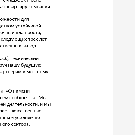
таб-квартиру компании.
можности для
дством устойчивой
очный план роста,
е следующих трех лет
ственных выгод.
ack), технический
ируя нашу будущую
партнерам и местному
ал: «От имени
ашем сообществе. Мы
оей деятельности, и мы
даст качественные
оянным усилиям по
ого сектора,