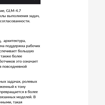
вие, GLM-4.7
клы выполнения задач,
 согласованности.
, архитектура,
ена поддержка рабочих
еспечивает большую
 также более
отчиков это означает
в повседневной
ных задачах, ролевых
иженный к тону
превращается в более
вязанных моделей. В
нными, такая