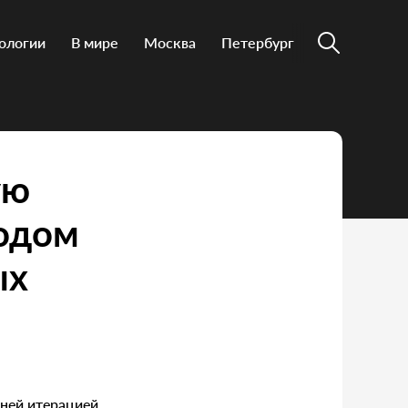
ологии
В мире
Москва
Петербург
ую
одом
ых
дней итерацией