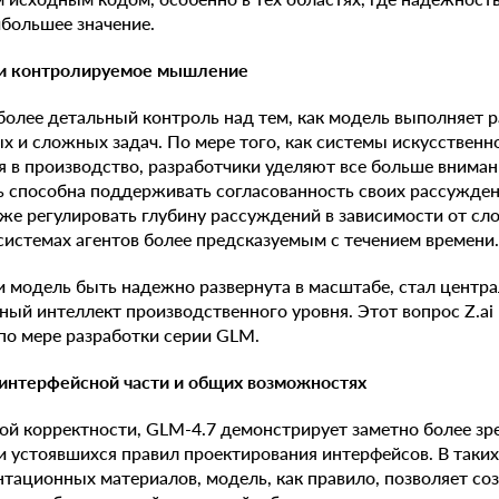
большее значение.
 и контролируемое мышление
более детальный контроль над тем, как модель выполняет 
 и сложных задач. По мере того, как системы искусственн
 в производство, разработчики уделяют все больше вниман
 способна поддерживать согласованность своих рассужден
кже регулировать глубину рассуждений в зависимости от сл
 системах агентов более предсказуемым с течением времени.
и модель быть надежно развернута в масштабе, стал центр
ый интеллект производственного уровня. Этот вопрос Z.ai
по мере разработки серии GLM.
 интерфейсной части и общих возможностях
й корректности, GLM-4.7 демонстрирует заметно более зр
и устоявшихся правил проектирования интерфейсов. В таких 
нтационных материалов, модель, как правило, позволяет со