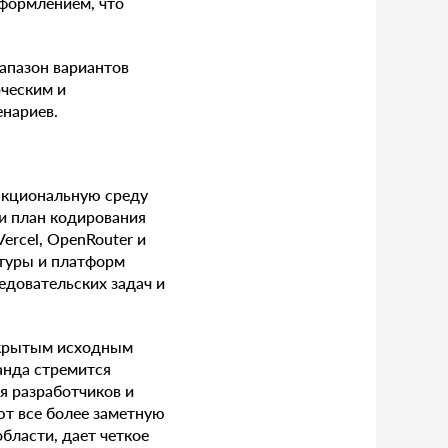
формлением, что
иапазон вариантов
рческим и
енариев.
ункциональную среду
ли план кодирования
ercel, OpenRouter и
ктуры и платформ
едовательских задач и
открытым исходным
анда стремится
я разработчиков и
т все более заметную
области, дает четкое