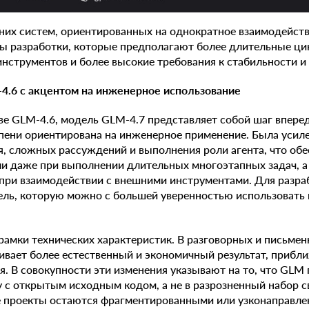
нних систем, ориентированных на однократное взаимодейст
ы разработки, которые предполагают более длительные ци
инструментов и более высокие требования к стабильности и
-4.6 с акцентом на инженерное использование
ве GLM-4.6, модель GLM-4.7 представляет собой шаг вперед
епени ориентирована на инженерное применение. Была усил
, сложных рассуждений и выполнения роли агента, что об
и даже при выполнении длительных многоэтапных задач, а
при взаимодействии с внешними инструментами. Для разраб
ель, которую можно с большей уверенностью использовать 
рамки технических характеристик. В разговорных и письмен
ивает более естественный и экономичный результат, прибл
. В совокупности эти изменения указывают на то, что GLM 
 с открытым исходным кодом, а не в разрозненный набор с
е проекты остаются фрагментированными или узконаправле