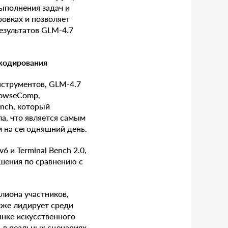
ыполнения задач и
овках и позволяет
езультатов GLM-4.7
 кодирования
нструментов, GLM-4.7
rowseComp,
ench, который
а, что является самым
 на сегодняшний день.
 и Terminal Bench 2.0,
чшения по сравнению с
лиона участников,
кже лидирует среди
ынке искусственного
ь в реальных сценариях