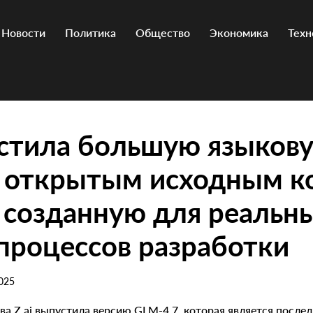
Новости
Политика
Общество
Экономика
Техн
устила большую языков
с открытым исходным к
 созданную для реальн
процессов разработки
025
а Z.ai выпустила версию GLM-4.7, которая является после