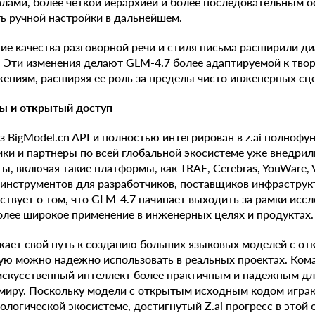
лами, более четкой иерархией и более последовательным о
ь ручной настройки в дальнейшем.
ние качества разговорной речи и стиля письма расширили д
 Эти изменения делают GLM-4.7 более адаптируемой к тво
ениям, расширяя ее роль за пределы чисто инженерных сц
ы и открытый доступ
з BigModel.cn API и полностью интегрирован в z.ai полноф
ики и партнеры по всей глобальной экосистеме уже внедри
, включая такие платформы, как TRAE, Cerebras, YouWare, V
 инструментов для разработчиков, поставщиков инфрастру
твует о том, что GLM-4.7 начинает выходить за рамки иссл
олее широкое применение в инженерных целях и продуктах.
лжает свой путь к созданию больших языковых моделей с 
ую можно надежно использовать в реальных проектах. Ком
искусственный интеллект более практичным и надежным дл
 миру. Поскольку модели с открытым исходным кодом играю
ологической экосистеме, достигнутый Z.ai прогресс в этой 