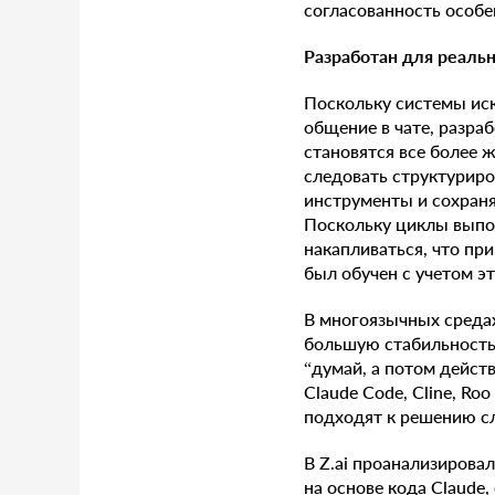
согласованность особе
Разработан для реаль
Поскольку системы иск
общение в чате, разра
становятся все более 
следовать структуриро
инструменты и сохраня
Поскольку циклы выпо
накапливаться, что пр
был обучен с учетом э
В многоязычных средах
большую стабильность
“думай, а потом дейст
Claude Code, Cline, Ro
подходят к решению сл
В Z.ai проанализирова
на основе кода Claude