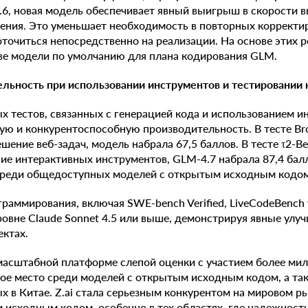
6, новая модель обеспечивает явный выигрыш в скорости в
ения. Это уменьшает необходимость в повторных корректир
точиться непосредственно на реализации. На основе этих р
ве модели по умолчанию для плана кодирования GLM.
льность при использовании инструментов и тестировании
 тестов, связанных с генерацией кода и использованием и
ую и конкурентоспособную производительность. В тесте B
шение веб-задач, модель набрала 67,5 баллов. В тесте τ2-B
ие интерактивных инструментов, GLM-4.7 набрала 87,4 балл
среди общедоступных моделей с открытым исходным кодом
раммирования, включая SWE-bench Verified, LiveCodeBench v6
ровне Claude Sonnet 4.5 или выше, демонстрируя явные улу
ектах.
масштабной платформе слепой оценки с участием более мил
ое место среди моделей с открытым исходным кодом, а та
х в Китае. Z.ai стала серьезным конкурентом на мировом р
 исходным кодом, особенно в тех областях, где надежност