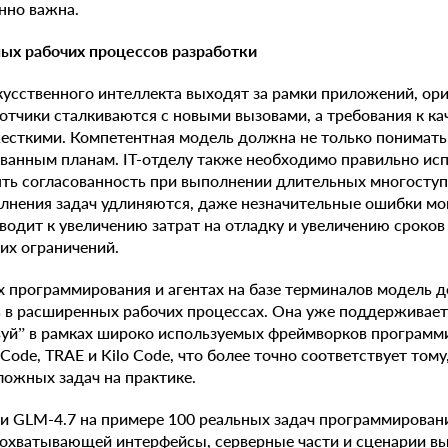
нно важна.
ных рабочих процессов разработки
усственного интеллекта выходят за рамки приложений, ор
ботчики сталкиваются с новыми вызовами, а требования к к
жесткими. Компетентная модель должна не только понимать
ванным планам. IT-отделу также необходимо правильно ис
ть согласованность при выполнении длительных многоступ
лнения задач удлиняются, даже незначительные ошибки мо
иводит к увеличению затрат на отладку и увеличению сроко
тих ограничений.
 программирования и агентах на базе терминалов модель 
 в расширенных рабочих процессах. Она уже поддерживае
вуй” в рамках широко используемых фреймворков программи
o Code, TRAE и Kilo Code, что более точно соответствует тому
ожных задач на практике.
ли GLM-4.7 на примере 100 реальных задач программировани
, охватывающей интерфейсы, серверные части и сценарии в